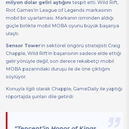
milyon dolar geliri aştığını
tespit etti. Wild Rift,
Riot Games’in League of Legends markasının
mobil bir uyarlaması. Markanın isminden aldığı
güçle birlikte mobil MOBA oyunu büyük başarıya
ulaştı.
Sensor Tower
’ın sektörel öngörü stratejisti Craig
Chapple, Wild Rift’in başarısının sadece elde ettiği
gelir yönüyle değil, son derece rekabetçi mobil
MOBA pazarındaki duruşu ile de öne çıktığını
söylüyor.
Konuyla ilgili olarak Chapple, GameDaily ile yaptığı
röportajda şunları dile getirdi:
“Tencent’in Honor of Kings