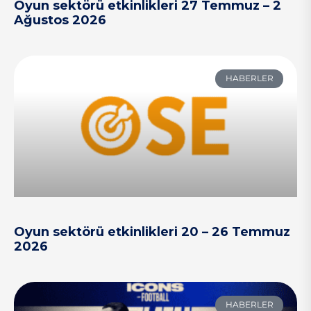
Oyun sektörü etkinlikleri 27 Temmuz – 2
Ağustos 2026
HABERLER
Oyun sektörü etkinlikleri 20 – 26 Temmuz
2026
HABERLER