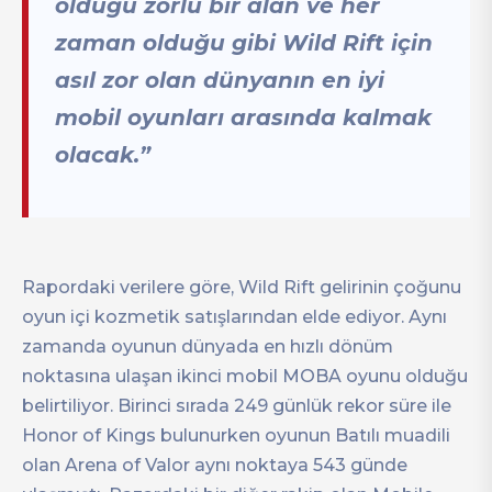
olduğu zorlu bir alan ve her
zaman olduğu gibi Wild Rift için
asıl zor olan dünyanın en iyi
mobil oyunları arasında kalmak
olacak.”
Rapordaki verilere göre, Wild Rift gelirinin çoğunu
oyun içi kozmetik satışlarından elde ediyor. Aynı
zamanda oyunun dünyada en hızlı dönüm
noktasına ulaşan ikinci mobil MOBA oyunu olduğu
belirtiliyor. Birinci sırada 249 günlük rekor süre ile
Honor of Kings bulunurken oyunun Batılı muadili
olan Arena of Valor aynı noktaya 543 günde