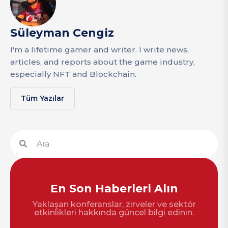
Süleyman Cengiz
I'm a lifetime gamer and writer. I write news,
articles, and reports about the game industry,
especially NFT and Blockchain.
Tüm Yazılar
En Son Haberleri Alın
Yaklaşan konferanslar, zirveler ve sektör
etkinlikleri hakkında güncel bilgi edinin.