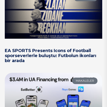
EA SPORTS Presents Icons of Football
sporseverlerle buluştu: Futbolun ikonları
bir arada
MAKALELER