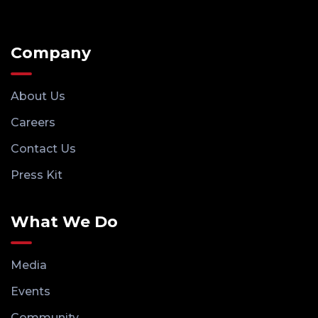
Company
About Us
Careers
Contact Us
Press Kit
What We Do
Media
Events
Community