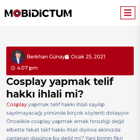
Berkhan Günay
Ocak 25, 2021
4:07 pm
Cosplay yapmak telif
hakkı ihlali mi?
Cosplay
yapmak telif hakkı ihlali sayılıp
sayılmayacağı yönünde birçok söylenti dolaşıyor.
Öncelikle cosplay yapmak emek hırsızlığı değil
elbette fakat telif hakkı ihlali diyince aklınızda
canlanan düşünce bu değil mi? Yani birinin fikri