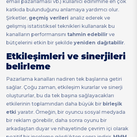
email pazarlaması vb.) kullanıcı edinimine en çok
katkıda bulunduğunu anlamaya yardımcı olur.
Şirketler,
geçmiş verileri
analiz ederek ve
gelişmiş istatistiksel teknikleri kullanarak bu
kanalların performansını
tahmin
edebilir
ve
bütçelerini etkin bir şekilde
yeniden dağıtabilir
.
Etkileşimleri ve sinerjileri
belirleme
Pazarlama kanalları nadiren tek başlarına getiri
sağlar. Çoğu zaman, etkileşim kurarlar ve sinerji
oluştururlar, bu da tek başına sağlayacakları
etkilerinin toplamından daha büyük bir
birleşik
etki
yaratır. Örneğin, bir oyuncu sosyal medyada
bir reklam görebilir, daha sonra oyunu bir
arkadaştan duyar ve nihayetinde çevrim içi olarak
pozitif bir inceleme gördükten sonra indirir.
MMM
,