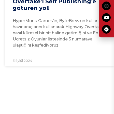
Overtake’i Self Publishing’e
götüren yol!
HyperMonk Games’in, ByteBrew’un kullanıma
hazır araçlarını kullanarak Highway Overtake’i
nasıl küresel bir hit haline getirdiğini ve En İyi
Ücretsiz Oyunlar listesinde 5 numaraya
ulaştığını keşfediyoruz.
3 Eylül 2024