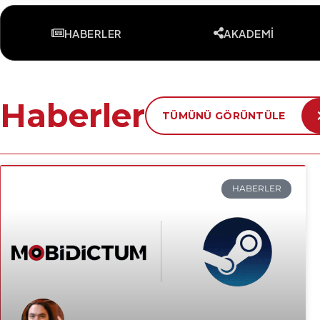
HABERLER
AKADEMI
Haberler
TÜMÜNÜ GÖRÜNTÜLE
HABERLER