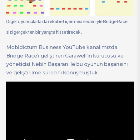
Diğer oyuncularla da rekabet içermesi nedeniyle Bridge Race
sizi gerçekten bir yarışta hissetirecek.
Mobidictum Business YouTube kanalımızda
Bridge Race’i geliştiren Garawell’in kurucusu ve
yöneticisi Nebih Başaran ile bu oyunun başarısını
ve geliştirilme sürecini konuşmuştuk.