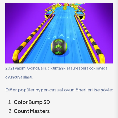
2021 yapımı Going Balls, çıktıktan kısa süre sonra çok sayıda
oyuncuya ulaştı.
Diğer popüler hyper-casual oyun önerileri ise şöyle:
Color Bump 3D
Count Masters