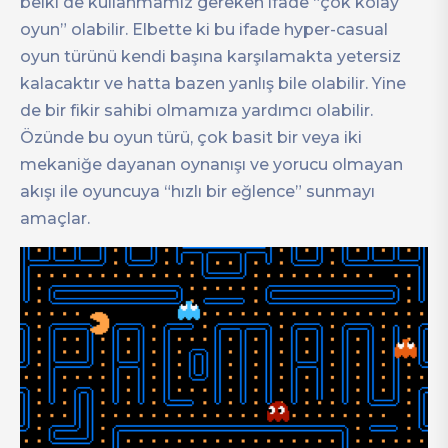
belki de kullanmamız gereken ifade “çok kolay
oyun” olabilir. Elbette ki bu ifade hyper-casual
oyun türünü kendi başına karşılamakta yetersiz
kalacaktır ve hatta bazen yanlış bile olabilir. Yine
de bir fikir sahibi olmamıza yardımcı olabilir.
Özünde bu oyun türü, çok basit bir veya iki
mekaniğe dayanan oynanışı ve yorucu olmayan
akışı ile oyuncuya “hızlı bir eğlence” sunmayı
amaçlar.