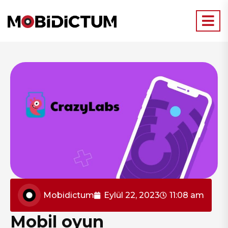
Mobidictum
Eylül 22, 2023
11:08 am
Mobil oyun