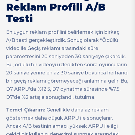
Reklam Profili A/B
Testi
En uygun reklam profilini belirlemek için birkaç
A/B testi gerçekleştirdik. Sonuç olarak “Ödüllü
video ile Geçiş reklamı arasındaki süre
parametresini 20 saniyeden 30 saniyeye çıkardık.
Bu, ödüllü bir videoyu izledikten sonra oyuncuların
20 saniye yerine en az 30 saniye boyunca herhangi
bir geçiş reklamı göremeyeceği anlamına gelir. Bu,
D7 ARPU’da %12,5, D7 oynatma süresinde %7,5,
D7’de %2 artışla sonuçlandı. tutulma.
Temel Çıkarım:
Genellikle daha az reklam
göstermek daha düşük ARPU ile sonuçlanır.
Ancak A/B testinin amacı, yüksek ARPU ile ilgi
çekici bir kullanıcı deneyimi sunmak arasındaki