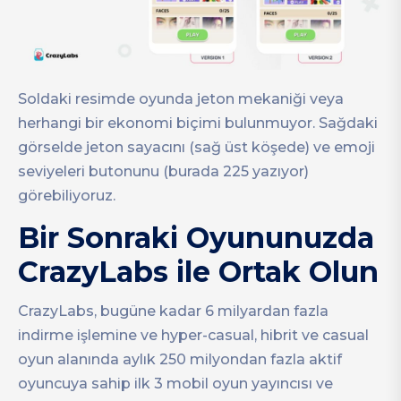
Soldaki resimde oyunda jeton mekaniği veya
herhangi bir ekonomi biçimi bulunmuyor. Sağdaki
görselde jeton sayacını (sağ üst köşede) ve emoji
seviyeleri butonunu (burada 225 yazıyor)
görebiliyoruz.
Bir Sonraki Oyununuzda
CrazyLabs ile Ortak Olun
CrazyLabs, bugüne kadar 6 milyardan fazla
indirme işlemine ve hyper-casual, hibrit ve casual
oyun alanında aylık 250 milyondan fazla aktif
oyuncuya sahip ilk 3 mobil oyun yayıncısı ve