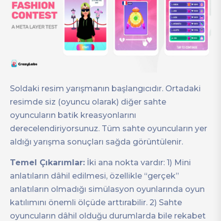
Soldaki resim yarışmanın başlangıcıdır. Ortadaki
resimde siz (oyuncu olarak) diğer sahte
oyuncuların batik kreasyonlarını
derecelendiriyorsunuz. Tüm sahte oyuncuların yer
aldığı yarışma sonuçları sağda görüntülenir.
Temel Çıkarımlar:
İki ana nokta vardır: 1) Mini
anlatıların dâhil edilmesi, özellikle “gerçek”
anlatıların olmadığı simülasyon oyunlarında oyun
katılımını önemli ölçüde arttırabilir. 2) Sahte
oyuncuların dâhil olduğu durumlarda bile rekabet