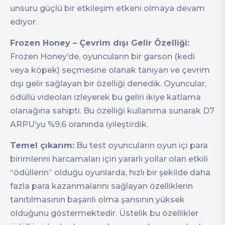
unsuru güçlü bir etkileşim etkeni olmaya devam
ediyor.
Frozen Honey – Çevrim dışı Gelir Özelliği:
Frozen Honey’de, oyuncuların bir garson (kedi
veya köpek) seçmesine olanak tanıyan ve çevrim
dışı gelir sağlayan bir özelliği denedik. Oyuncular,
ödüllü videoları izleyerek bu geliri ikiye katlama
olanağına sahipti. Bu özelliği kullanıma sunarak D7
ARPU’yu %9,6 oranında iyileştirdik.
Temel çıkarım:
Bu test oyuncuların oyun içi para
birimlerini harcamaları için yararlı yollar olan etkili
“ödüllerin” olduğu oyunlarda, hızlı bir şekilde daha
fazla para kazanmalarını sağlayan özelliklerin
tanıtılmasının başarılı olma şansının yüksek
olduğunu göstermektedir. Üstelik bu özellikler