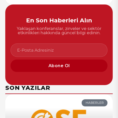
En Son Haberleri Alın
Yaklaşan konferanslar, zirveler ve sektör
etkinlikleri hakkında güncel bilgi edinin.
Abone Ol
SON YAZILAR
HABERLER