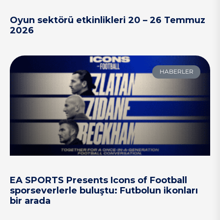
Oyun sektörü etkinlikleri 20 – 26 Temmuz
2026
HABERLER
EA SPORTS Presents Icons of Football
sporseverlerle buluştu: Futbolun ikonları
bir arada