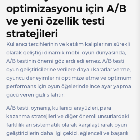
optimizasyonu için A/B
ve yeni özellik testi
stratejileri
Kullanıcı tercihlerinin ve katılım kalıplarının sürekli
olarak geliştiği dinamik mobil oyun dünyasında,
A/B testinin önemi göz ardı edilemez. A/B testi,
oyun geliştiricilerine verilere dayalı kararlar verme,
oyuncu deneyimlerini optimize etme ve optimum
performans için oyun öğelerinde ince ayar yapma
gücü veren gizli silahtır.
A/B testi, oynanış, kullanıcı arayüzleri, para
kazanma stratejileri ve diğer önemli unsurlardaki
farklılıkları sistematik olarak karşılaştırarak oyun
geliştiricilerin daha ilgi çekici, eğlenceli ve başarılı