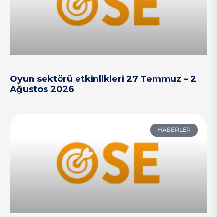
Oyun sektörü etkinlikleri 27 Temmuz – 2
Ağustos 2026
HABERLER