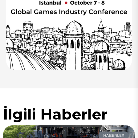
İlgili Haberler
HABERLER