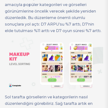
amacıyla popüler kategorileri ve görselleri
görünümlerine öncelik verecek şekilde yeniden
düzenledik. Bu düzenleme önemli olumlu
sonuçlara yol açtı: D7 ARPU’su %7 arttı, D7’nin
elde tutulması %11 arttı ve D7 oyun süresi %7 arttı.
Sol tarafta görsellerin ve kategorilerin nasıl
düzenlendiğini görebiliriz. Sağ tarafta artık en