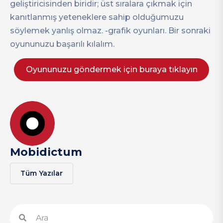
geliştiricisinden biridir; üst sıralara çıkmak için
kanıtlanmış yeteneklere sahip olduğumuzu
söylemek yanlış olmaz. -grafik oyunları. Bir sonraki
oyununuzu başarılı kılalım.
Oyununuzu göndermek için buraya tıklayın
Mobidictum
Tüm Yazılar