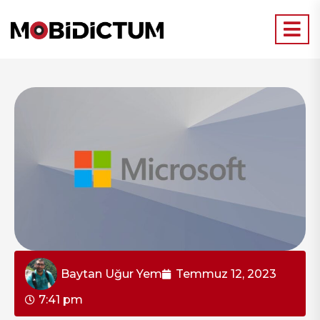
Baytan Uğur Yem
Temmuz 12, 2023
7:41 pm