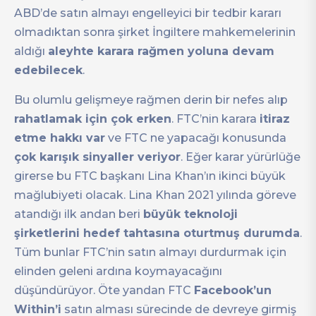
ABD’de satın almayı engelleyici bir tedbir kararı
olmadıktan sonra şirket İngiltere mahkemelerinin
aldığı
aleyhte karara rağmen yoluna devam
edebilecek
.
Bu olumlu gelişmeye rağmen derin bir nefes alıp
rahatlamak için çok erken
. FTC’nin karara
itiraz
etme hakkı var
ve FTC ne yapacağı konusunda
çok karışık sinyaller veriyor
. Eğer karar yürürlüğe
girerse bu FTC başkanı Lina Khan’ın ikinci büyük
mağlubiyeti olacak. Lina Khan 2021 yılında göreve
atandığı ilk andan beri
büyük teknoloji
şirketlerini hedef tahtasına oturtmuş durumda
.
Tüm bunlar FTC’nin satın almayı durdurmak için
elinden geleni ardına koymayacağını
düşündürüyor. Öte yandan FTC
Facebook’un
Within’i
satın alması sürecinde de devreye girmiş