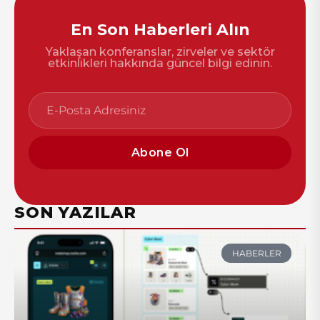
En Son Haberleri Alın
Yaklaşan konferanslar, zirveler ve sektör
etkinlikleri hakkında güncel bilgi edinin.
Abone Ol
SON YAZILAR
HABERLER