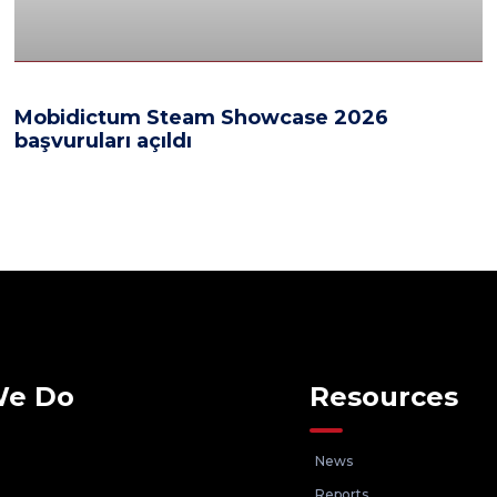
Mobidictum Steam Showcase 2026
başvuruları açıldı
We Do
Resources
News
Reports