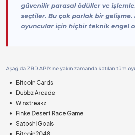
güvenilir parasal ödüller ve işlem
seçtiler. Bu çok parlak bir gelişme. 
oyuncular için hiçbir teknik engel
Aşağıda ZBD API’sine yakın zamanda katılan tüm oyu
Bitcoin Cards
Dubbz Arcade
Winstreakz
Finke Desert Race Game
Satoshi Goals
Bitcoin2048