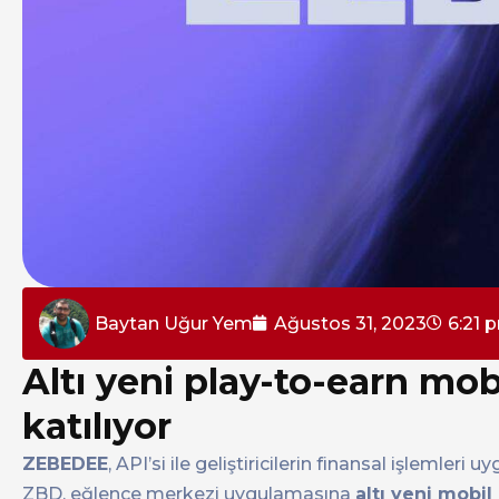
Baytan Uğur Yem
Ağustos 31, 2023
6:21 
Altı yeni play-to-earn m
katılıyor
ZEBEDEE
, API’si ile geliştiricilerin finansal işlemler
ZBD, eğlence merkezi uygulamasına
altı yeni mobil