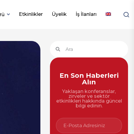
Etkinlikler
Üyelik
İş İlanları
rü
En Son Haberleri
Alın
Yaklaşan konferanslar,
zirveler ve sektör
etkinlikleri hakkında güncel
bilgi edinin.