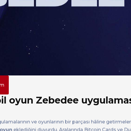
pm
obil oyun Zebedee uygulama
i uygulamalarının ve oyunlarının bir parçası hâline getirmele
 oyun
eklediğini duyurdu. Aralarında Bitcoin Cards ve D