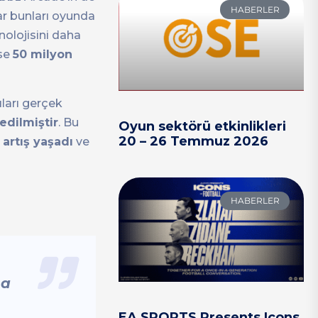
HABERLER
lar bunları oyunda
nolojisini daha
yse
50 milyon
ıları gerçek
dilmiştir
. Bu
Oyun sektörü etkinlikleri
20 – 26 Temmuz 2026
 artış yaşadı
ve
HABERLER
na
EA SPORTS Presents Icons