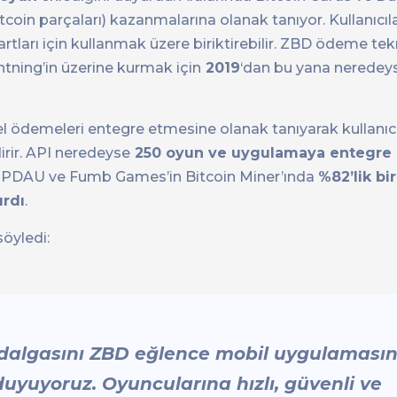
itcoin parçaları) kazanmalarına olanak tanıyor. Kullanıcı
artları için kullanmak üzere biriktirebilir. ZBD ödeme tek
ghtning’in üzerine kurmak için
2019
‘dan bu yana nerede
sel ödemeleri entegre etmesine olanak tanıyarak kullanıc
rir. API neredeyse
250 oyun ve uygulamaya entegre e
ARPDAU ve Fumb Games’in Bitcoin Miner’ında
%82’lik bir
ırdı
.
söyledi:
un dalgasını ZBD eğlence mobil uygulaması
yuyoruz. Oyuncularına hızlı, güvenli ve