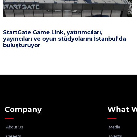
StartGate Game Link, yatırımcıları,
yayıncıları ve oyun stüdyolarını İstanbul’da
buluşturuyor
Company
What 
About Us
Media
Careers
Events