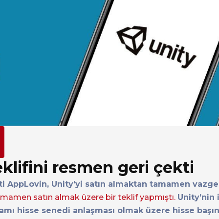
klifini resmen geri çekti
eti AppLovin, Unity’yi satın almaktan tamamen vazgeç
tamamen satın almak üzere bir teklif yapmıştı.
Unity’nin 
mamı hisse senedi anlaşması olmak üzere hisse başın