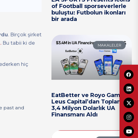
of Football sporseverlerle
buluştu: Futbolun ikonları
bir arada
oydu
. Birçok şirket
.
Bu tabii ki de
MAKALELER
dederken hiç
EatBetter ve Royo Games,
Leus Capital’dan Toplam
he past and
3,4 Milyon Dolarlık UA
Finansmanı Aldı