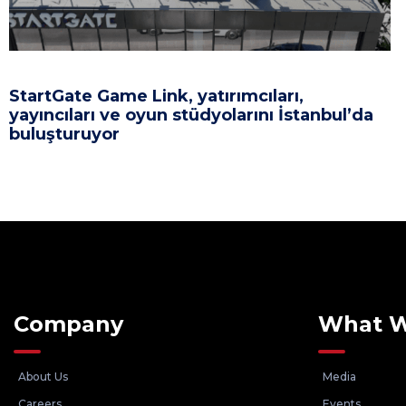
StartGate Game Link, yatırımcıları,
yayıncıları ve oyun stüdyolarını İstanbul’da
buluşturuyor
Company
What 
About Us
Media
Careers
Events