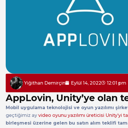
Yiğithan Demirçin
Eylül 14, 2022
12:01 pm
AppLovin, Unity’ye olan te
Mobil uygulama teknolojisi ve oyun yazılımı şirk
geçtiğimiz ay
video oyunu yazılımı üreticisi Unity’yi 
birleşmesi üzerine gelen bu satın alım teklifi ta