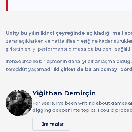
Unity bu yılın ikinci çeyreğinde açıkladığı mali s
zarar açıklarken ve hatta iflasın eşiğine kadar sürükl
şirketin en iyi performansı olmasa da bu denli sağlık
ironSource ile birleşmenin daha iyi bir anlaşma olduğ
tereddüt yaşamadı.
İki şirket de bu anlaşmayı dö
Yiğithan Demirçin
For years, I've been writing about games a
digging deeper into topics. I could probab
Tüm Yazılar