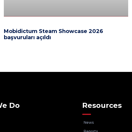
Mobidictum Steam Showcase 2026
başvuruları açıldı
We Do
Resources
News
Reports