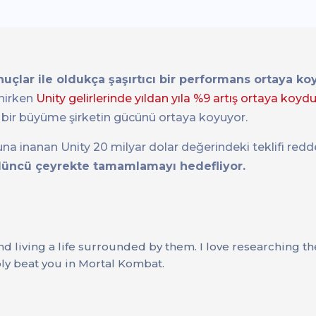
onuçlar ile oldukça şaşırtıcı bir performans ortaya k
enirken
Unity gelirlerinde yıldan yıla %9 artış ortaya koydu
lı bir büyüme şirketin gücünü ortaya koyuyor.
una inanan Unity 20 milyar dolar değerindeki teklifi red
rdüncü çeyrekte tamamlamayı hedefliyor.
nd living a life surrounded by them. I love researching t
ly beat you in Mortal Kombat.