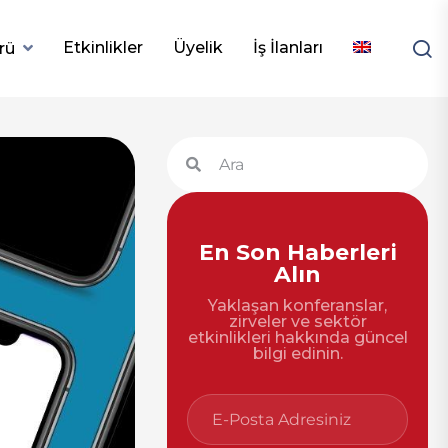
Etkinlikler
Üyelik
İş İlanları
rü
En Son Haberleri
Alın
Yaklaşan konferanslar,
zirveler ve sektör
etkinlikleri hakkında güncel
bilgi edinin.