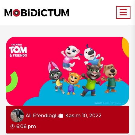
Ali Efendioğlu
Kasım 10, 2022
6:06 pm