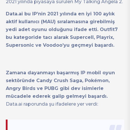
2021 yılında piyasaya sürülen My Talking Angela 2.
Data.ai bu IP’nin 2021 yılında en iyi 100 aylık
aktif kullanıcı (MAU) sıralamasına girebilmiş
yedi adet oyunu olduğunu ifade etti. Outfit7
bu kategoride tacı alarak Supercell, Playrix,
Supersonic ve Voodoo’yu geçmeyi başardı.
Zamana dayanmayı başarmış IP mobil oyun
sektöründe Candy Crush Saga, Pokémon,
Angry Birds ve PUBG gibi dev isimlerle
mücadele ederek galip gelmeyi başardı.
Data.ai raporunda şu ifadelere yer verdi: