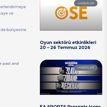
HABERLER
eğerlendirmeye
ikaye ve
’i de bünyesine
Oyun sektörü etkinlikleri
20 – 26 Temmuz 2026
he past and
HABERLER
EA SPORTS Presents Icons