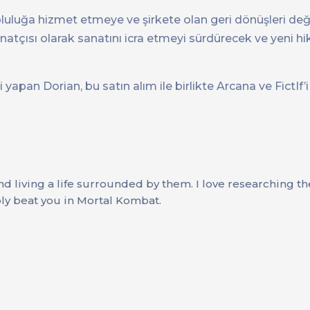
opluluğa hizmet etmeye ve şirkete olan geri dönüşleri d
natçısı olarak sanatını icra etmeyi sürdürecek ve yeni h
i yapan Dorian, bu satın alım ile birlikte Arcana ve FictIf
nd living a life surrounded by them. I love researching t
ly beat you in Mortal Kombat.