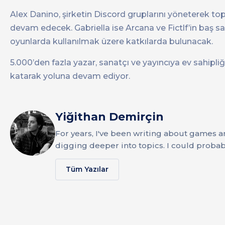
Alex Danino, şirketin Discord gruplarını yöneterek t
devam edecek. Gabriella ise Arcana ve Fictlf’in baş sa
oyunlarda kullanılmak üzere katkılarda bulunacak.
5.000’den fazla yazar, sanatçı ve yayıncıya ev sahipliğ
katarak yoluna devam ediyor.
Yiğithan Demirçin
For years, I've been writing about games a
digging deeper into topics. I could probab
Tüm Yazılar