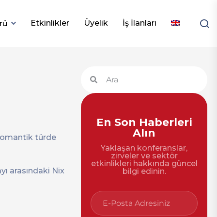
Etkinlikler
Üyelik
İş İlanları
rü
En Son Haberleri
Alın
 romantik türde
Yaklaşan konferanslar,
zirveler ve sektör
etkinlikleri hakkında güncel
ayı arasındaki Nix
bilgi edinin.