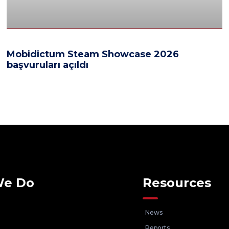
Mobidictum Steam Showcase 2026
başvuruları açıldı
We Do
Resources
News
Reports