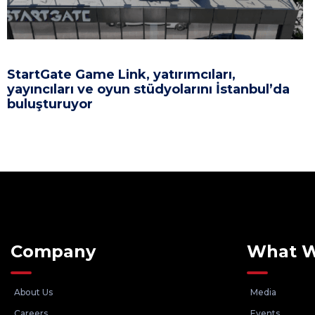
StartGate Game Link, yatırımcıları,
yayıncıları ve oyun stüdyolarını İstanbul’da
buluşturuyor
Company
What 
About Us
Media
Careers
Events