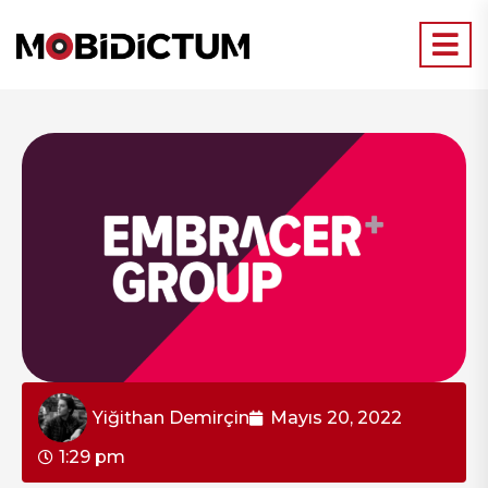
Yiğithan Demirçin
Mayıs 20, 2022
1:29 pm