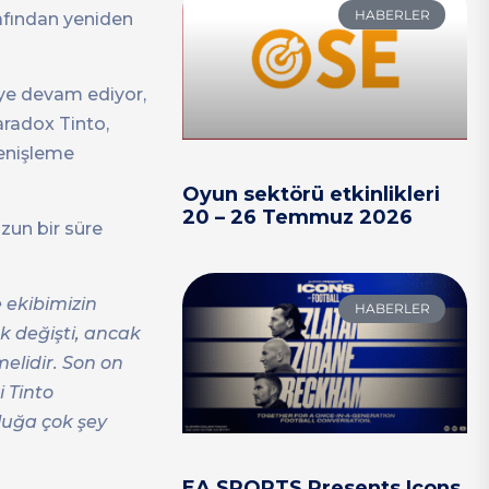
HABERLER
afından yeniden
eye devam ediyor,
aradox Tinto,
nişleme
Oyun sektörü etkinlikleri
20 – 26 Temmuz 2026
zun bir süre
 ekibimizin
HABERLER
ok değişti, ancak
melidir. Son on
i Tinto
luğa çok şey
EA SPORTS Presents Icons