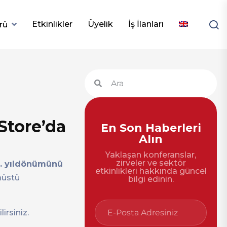
Etkinlikler
Üyelik
İş İlanları
rü
Store’da
En Son Haberleri
Alın
Yaklaşan konferanslar,
zirveler ve sektör
0. yıldönümünü
etkinlikleri hakkında güncel
aüstü
bilgi edinin.
lirsiniz.