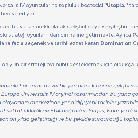
rsalis IV oyuncularına topluluk bestecisi
“Utopia.”
tar
 hediye ediyor.
den bu yana sürekli olarak geliştirilmeye ve iyileştirilm
ki strateji oyunlarından biri haline getirmekte. Ayrıca P
aha fazla seçenek ve tarihi lezzet katan
Domination
Ge
n
on yılın bir strateji oyununu desteklemek için oldukça u
nedenle her zaman özel bir yeri olacak ancak geliştirme
m. Europa Universalis IV orijinal tasarımından bu yana ç
a olaylarının merkezinde yer aldığı yeni tarihler yazabil
tarihsel tat ekledik ve EU4 doğrudan Sitges, İspanya’dak
 on yılda geliştirdiği ve bir şekilde sürdürdüğü toplu