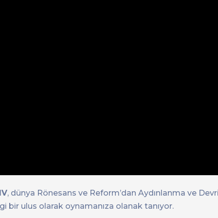
IV
, dünya Rönesans ve Reform’dan Aydınlanma ve Devri
gi bir ulus olarak oynamanıza olanak tanıyor.