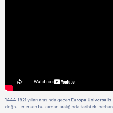
1444-1821
yılları arasında geçen
Europa Universalis 
doğru ilerlerken bu zaman aralığında tarihteki herhan