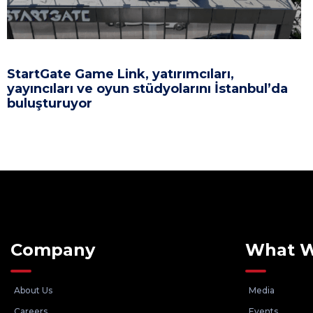
StartGate Game Link, yatırımcıları,
yayıncıları ve oyun stüdyolarını İstanbul’da
buluşturuyor
Company
What 
About Us
Media
Careers
Events