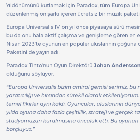
Yıldönümünü kutlamak için Paradox, tüm Europa Unive
düzenlenmiş on şarkı içeren ücretsiz bir müzik paketi
Europa Universalis IV, on yıl önce piyasaya sürülmesin
bu da onu hala aktif çalışma ve genişleme gören en es
Nisan 2023’te oyunun en popüler uluslarının çoğuna d
Paketini de yayınladı.
Paradox Tinto’nun Oyun Direktörü
Johan Andersso
olduğunu söylüyor.
“Europa Universalis bizim amiral gemisi serimiz, bu 
yaratıcılığı ve hırsından sürekli olarak etkileniyoru
temel fikirler aynı kaldı. Oyuncular, uluslarının düny
yılda oyuna daha fazla çeşitlilik, strateji ve gerçek 
stüdyomuzun kurulmasına öncülük etti. Bu oyunun son
borçluyuz.”