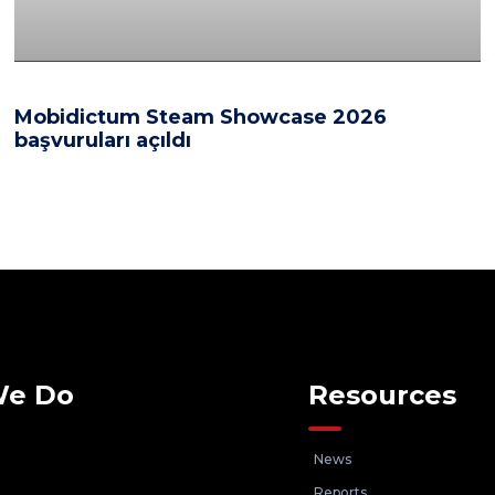
Mobidictum Steam Showcase 2026
başvuruları açıldı
We Do
Resources
News
Reports