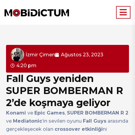
İzmir Çimen
Ağustos 23, 2023
4:20 pm
Fall Guys yeniden
SUPER BOMBERMAN R
2’de koşmaya geliyor
Konami
ve
Epic Games
,
SUPER BOMBERMAN R 2
ve
Mediatonic
’in sevilen oyunu
Fall Guys
arasında
gerçekleşecek olan
crossover etkinliği
ni