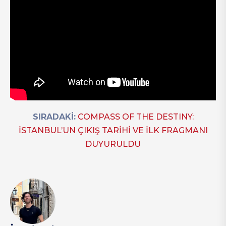
SIRADAKİ:
COMPASS OF THE DESTINY:
İSTANBUL’UN ÇIKIŞ TARİHİ VE İLK FRAGMANI
DUYURULDU