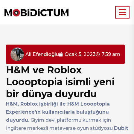
Ali Efendioğlu
Ocak 5, 2023
7:59 am
H&M ve Roblox
Loooptopia isimli yeni
bir dünya duyurdu
H&M, Roblox işbirliği ile H&M Loooptopia
Experience’ın kullanıcılarla buluştuğunu
duyurdu.
Giyim devi platformu kurmak için
İngiltere merkezli metaverse oyun stüdyosu
Dubit