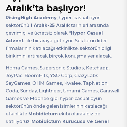
Aralık’ta başlıyor!
RisingHigh Academy
, hyper-casual oyun
sektörünü
1 Aralık-25 Aralık
tarihleri arasında
çevrimiçi ve ücretsiz olarak “
Hyper Casual
Advent
” ile bir araya getiriyor. Sektörün lider
firmalarının katılacağı etkinlikte, sektörün bilgi
birikimini artıracak birçok konuşma yer alacak.
Homa Games, Supersonic Studios, Ketchapp,
JoyPac, BoomHits, YSO Corp, CrazyLabs,
SayGames, OHM Games, Kwalee, TapNation,
Coda, Sunday, Lightneer, Umami Games, Garawell
Games ve Moonee gibi hyper-casual oyun
sektörünün önde gelen isimlerinin katılacağı
etkinlikte
Mobidictum
ekibi olarak biz de
katılıyoruz.
Mobidictum Kurucusu ve Genel