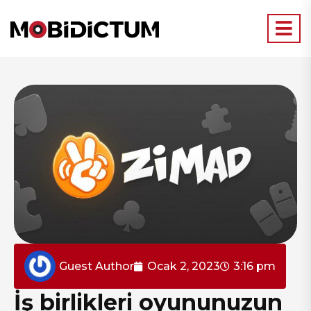
Guest Author
Ocak 2, 2023
3:16 pm
İş birlikleri oyununuzun