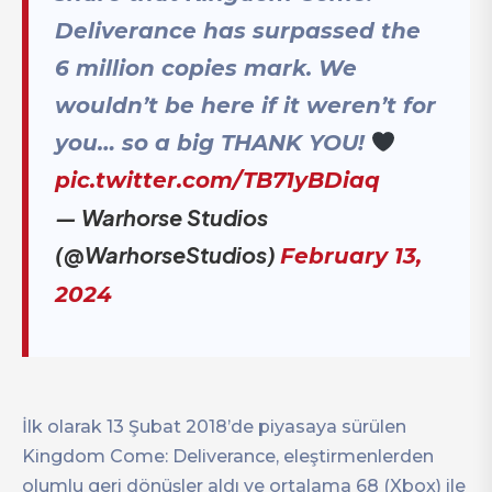
Deliverance has surpassed the
6 million copies mark. We
wouldn’t be here if it weren’t for
you… so a big THANK YOU!
pic.twitter.com/TB71yBDiaq
— Warhorse Studios
(@WarhorseStudios)
February 13,
2024
İlk olarak 13 Şubat 2018’de piyasaya sürülen
Kingdom Come: Deliverance, eleştirmenlerden
olumlu geri dönüşler aldı ve ortalama 68 (Xbox) ile