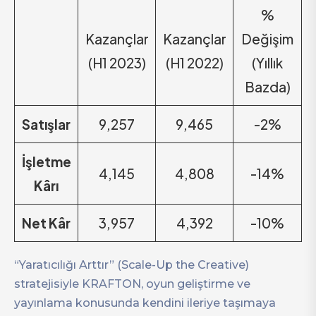
%
Kazançlar
Kazançlar
Değişim
(H1 2023)
(H1 2022)
(Yıllık
Bazda)
Satışlar
9,257
9,465
-2%
İşletme
4,145
4,808
-14%
Kârı
Net Kâr
3,957
4,392
-10%
“Yaratıcılığı Arttır” (Scale-Up the Creative)
stratejisiyle KRAFTON, oyun geliştirme ve
yayınlama konusunda kendini ileriye taşımaya