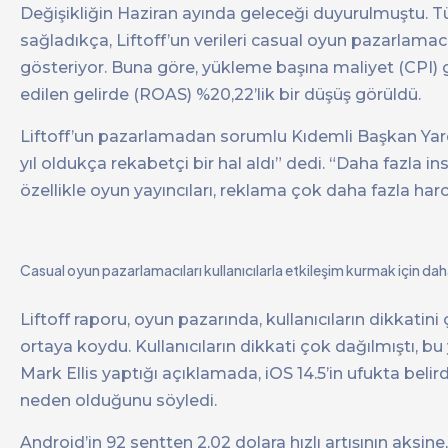
Değişikliğin Haziran ayında geleceği duyurulmuştu. T
sağladıkça, Liftoff’un verileri casual oyun pazarlamacı
gösteriyor. Buna göre, yükleme başına maliyet (CPI) 
edilen gelirde (ROAS) %20,22’lik bir düşüş görüldü.
Liftoff’un pazarlamadan sorumlu Kıdemli Başkan Yard
yıl oldukça rekabetçi bir hal aldı” dedi. “Daha fazla
özellikle oyun yayıncıları, reklama çok daha fazla harcı
Casual oyun pazarlamacıları kullanıcılarla etkileşim kurmak için dah
Liftoff raporu, oyun pazarında, kullanıcıların dikkati
ortaya koydu. Kullanıcıların dikkati çok dağılmıştı, 
Mark Ellis yaptığı açıklamada, iOS 14.5’in ufukta beli
neden olduğunu söyledi.
Android’in 92 sentten 2,02 dolara hızlı artışının aksine