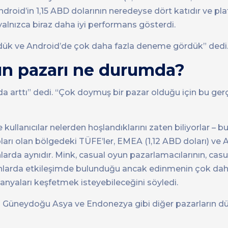
droid’in 1,15 ABD dolarının neredeyse dört katıdır ve pl
 yalnızca biraz daha iyi performans gösterdi.
ördük ve Android’de çok daha fazla deneme gördük” dedi
un pazarı ne durumda?
da arttı” dedi. “Çok doymuş bir pazar olduğu için bu gerç
kullanıcılar nelerden hoşlandıklarını zaten biliyorlar – bu
arı olan bölgedeki TÜFE’ler, EMEA (1,12 ABD doları) ve A
larda aynıdır. Mink, casual oyun pazarlamacılarının, casu
oranlarda etkileşimde bulunduğu ancak edinmenin çok da
anyaları keşfetmek isteyebileceğini söyledi.
u Güneydoğu Asya ve Endonezya gibi diğer pazarların dü