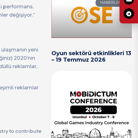
HABERLER
ki performans,
ler değişiyor.”
e ulaşmanın yeni
Oyun sektörü etkinlikleri 13
ğiniz) 2020’nin
– 19 Temmuz 2026
düllü reklamlar,
leşimli reklamlar
stry to contribute