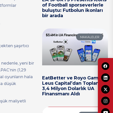
of Football sporseverlerle
atformlar
buluştu: Futbolun ikonları
bir arada
.
MAKALELER
ekten şaşırtıcı
 nedenle, yeni bir
PAC’nin (1,29
al oyunların hala
EatBetter ve Royo Games,
Leus Capital’dan Toplam
ha düşük
3,4 Milyon Dolarlık UA
Finansmanı Aldı
şük maliyetli