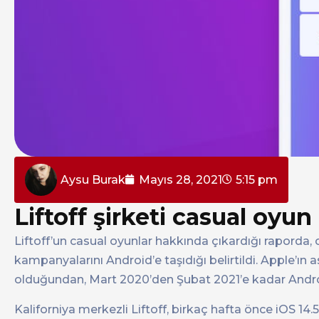
Aysu Burak
Mayıs 28, 2021
5:15 pm
Liftoff şirketi casual oyu
Liftoff’un casual oyunlar hakkında çıkardığı raporda, 
kampanyalarını Android’e taşıdığı belirtildi. Apple’ın a
olduğundan, Mart 2020’den Şubat 2021’e kadar Android 
Kaliforniya merkezli Liftoff, birkaç hafta önce iOS 14.5 