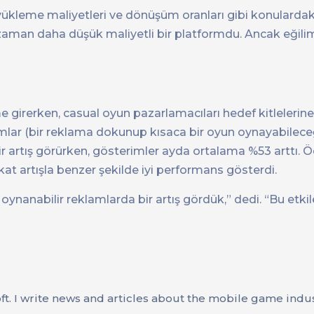
 yükleme maliyetleri ve dönüşüm oranları gibi konularda
 zaman daha düşük maliyetli bir platformdu. Ancak eğilim
e girerken, casual oyun pazarlamacıları hedef kitlelerin
lamlar (bir reklama dokunup kısaca bir oyun oynayabilece
 artış görürken, gösterimler ayda ortalama %53 arttı. Ö
 artışla benzer şekilde iyi performans gösterdi.
oynanabilir reklamlarda bir artış gördük,” dedi. “Bu etki
oft. I write news and articles about the mobile game indu