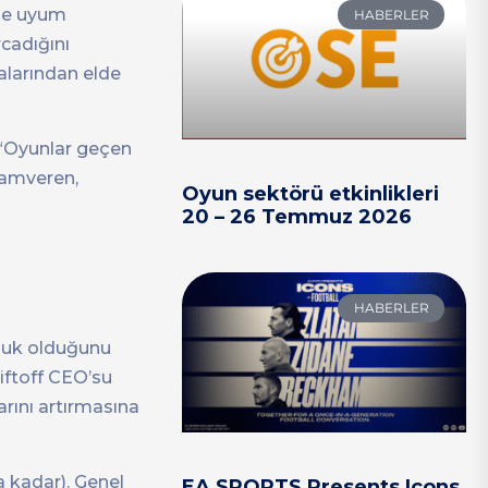
ine uyum
HABERLER
rcadığını
alarından elde
 “Oyunlar geçen
klamveren,
Oyun sektörü etkinlikleri
20 – 26 Temmuz 2026
HABERLER
nluk olduğunu
iftoff CEO’su
arını artırmasına
a kadar). Genel
EA SPORTS Presents Icons