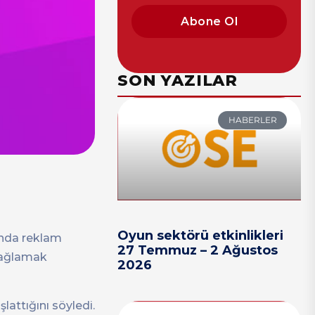
Abone Ol
SON YAZILAR
HABERLER
Oyun sektörü etkinlikleri
sında reklam
27 Temmuz – 2 Ağustos
 sağlamak
2026
şlattığını söyledi.