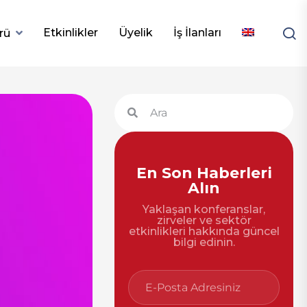
Etkinlikler
Üyelik
İş İlanları
rü
En Son Haberleri
Alın
Yaklaşan konferanslar,
zirveler ve sektör
etkinlikleri hakkında güncel
bilgi edinin.