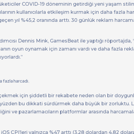
üketiciler COVID-19 döneminin getirdiği yeni yaşam stil
larının kullanıcılarla etkileşim kurmak için daha fazla ha
geçen yıl %45,2 oranında arttı. 30 günlük reklam harcam
ımcısı Dennis Mink, GamesBeat ile yaptığı röportajda,
 insanın oyun oynamak için zamanı vardı ve daha fazla re
yorlardı.”
a fazla harcadı.
ni çekmek için şiddetli bir rekabete neden olan bir doygu
bu yüzden bu dikkati sürdürmek daha büyük bir zorluktu. L
rdiğini ve pazarlamacıların platformlar arasında harcamal
, iOS CPI’leri yalnızca %47 arttı (3,28 dolardan 4,82 dolar