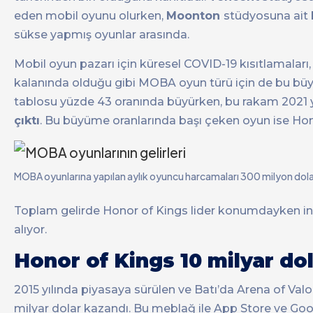
eden mobil oyunu olurken,
Moonton
stüdyosuna ait
sükse yapmış oyunlar arasında.
Mobil oyun pazarı için küresel COVID-19 kısıtlamalar
kalanında olduğu gibi MOBA oyun türü için de bu bü
tablosu yüzde 43 oranında büyürken, bu rakam 2021 yı
çıktı
. Bu büyüme oranlarında başı çeken oyun ise Hono
MOBA oyunlarına yapılan aylık oyuncu harcamaları 300 milyon dol
Toplam gelirde Honor of Kings lider konumdayken indi
alıyor.
Honor of Kings 10 milyar dola
2015 yılında piyasaya sürülen ve Batı’da Arena of Va
milyar dolar kazandı. Bu meblağ ile App Store ve Goo