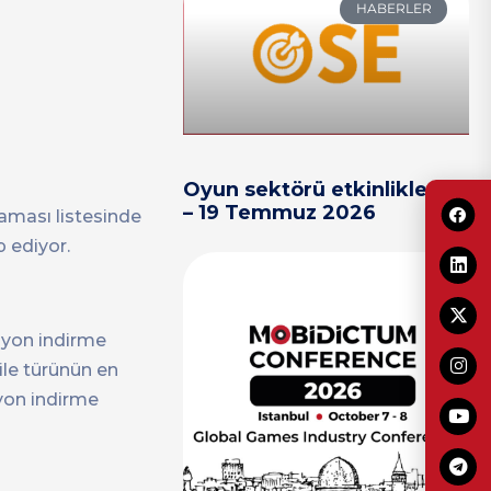
HABERLER
Oyun sektörü etkinlikleri 13
– 19 Temmuz 2026
caması listesinde
p ediyor.
lyon indirme
ı ile türünün en
lyon indirme