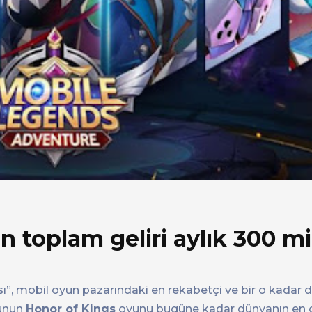
 toplam geliri aylık 300 m
ı”, mobil oyun pazarındaki en rekabetçi ve bir o kadar 
unun
Honor of Kings
oyunu bugüne kadar dünyanın en ç