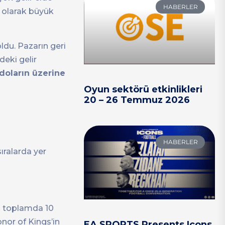
HABERLER
 olarak büyük
ldu. Pazarın geri
eki gelir
doların üzerine
Oyun sektörü etkinlikleri
20 – 26 Temmuz 2026
HABERLER
ıralarda yer
an toplamda 10
nor of Kings’in
EA SPORTS Presents Icons