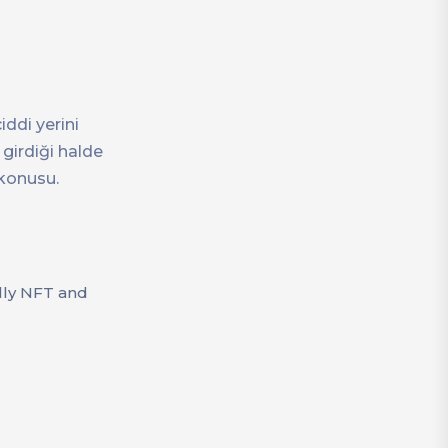
ddi yerini
 girdiği halde
 konusu.
ally NFT and