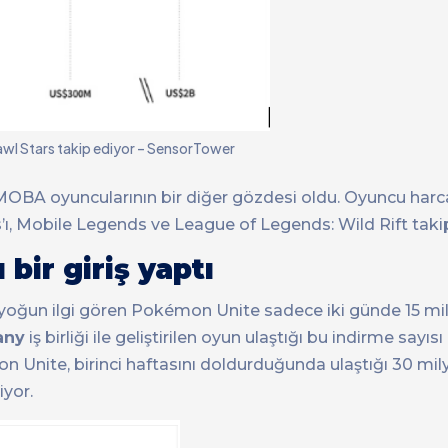
awl Stars takip ediyor – SensorTower
iyle MOBA oyuncularının bir diğer gözdesi oldu. Oyuncu har
rs’ı, Mobile Legends ve League of Legends: Wild Rift taki
bir giriş yaptı
a yoğun ilgi gören Pokémon Unite sadece iki günde 15 mi
any
iş birliği ile geliştirilen oyun ulaştığı bu indirme sayıs
on Unite, birinci haftasını doldurduğunda ulaştığı 30 mi
iyor.