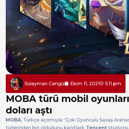
Süleyman Cengiz
Ekim 11, 2021
5:11 pm
MOBA türü mobil oyunların
doları aştı
MOBA
, Türkçe açılımıyla “Çok Oyunculu Savaş Arenas
türlerinden biri olduğunu kanıtladı.
Tencent
stüdyos