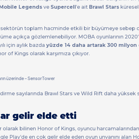
Mobile Legends
ve
Supercell
’e ait
Brawl Stars
küresel
ı, sektörün toplam hacminde etkili bir büyümeye sebep o
yüme açıkça gözlemlenebiliyor. MOBA oyunlarının 2020’d
lı için aylık bazda
yüzde 14 daha artarak 300 milyon 
r of Kings olarak karşımıza çıkıyor.
arın üzerinde – SensorTower
rme sayılarında Brawl Stars ve Wild Rift daha yüksek s
r gelir elde etti
lor olarak bilinen Honor of Kings, oyuncu harcamalarınd
gle Play’de en çok gelir elde eden oyun unvanını alan Ho