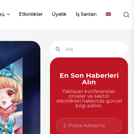
Etkinlikler
Üyelik
İş İlanları
rü
En Son Haberleri
Alın
Yaklaşan konferanslar,
zirveler ve sektör
etkinlikleri hakkında güncel
bilgi edinin.