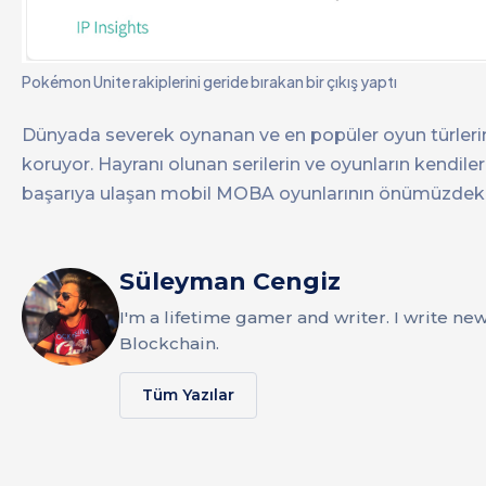
Pokémon Unite rakiplerini geride bırakan bir çıkış yaptı
Dünyada severek oynanan ve en popüler oyun türlerin
koruyor. Hayranı olunan serilerin ve oyunların kendile
başarıya ulaşan mobil MOBA oyunlarının önümüzdeki g
Süleyman Cengiz
I'm a lifetime gamer and writer. I write ne
Blockchain.
Tüm Yazılar