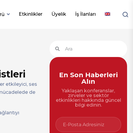
Etkinlikler
Üyelik
İş İlanları
rü
stleri
En Son Haberleri
Alın
r etkileyici, ses
Yaklaşan konferanslar,
mücadelede de
zirveler ve sektör
etkinlikleri hakkında güncel
bilgi edinin.
ağlantıyı