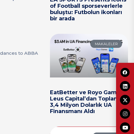
of Football sporseverlerle
buluştu: Futbolun ikonları
bir arada
MAKALELER
d dances to ABBA
EatBetter ve Royo Games,
Leus Capital’dan Toplam
3,4 Milyon Dolarlık UA
Finansmanı Aldı