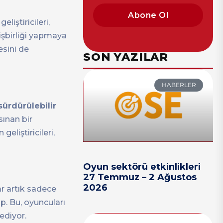
Abone Ol
liştiricileri,
işbirliği yapmaya
esini de
SON YAZILAR
HABERLER
sürdürülebilir
ınan bir
 geliştiricileri,
Oyun sektörü etkinlikleri
27 Temmuz – 2 Ağustos
2026
ar artık sadece
p. Bu, oyuncuları
ediyor.