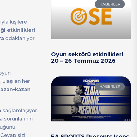
HABERLER
ıyla kişilere
iği etkinlikleri
ya
odaklanıyor
Oyun sektörü etkinlikleri
20 – 26 Temmuz 2026
 oyun
r
, ulaşılan her
HABERLER
kazan-kazan
a sağlamlaşıyor.
a sorunlarının
lduğunu
 Cevap sizi
EA SPORTS Presents Icons