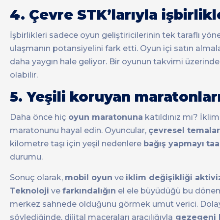
4. Çevre STK’larıyla işbirlikl
İşbirlikleri sadece oyun geliştiricilerinin tek taraflı yö
ulaşmanın potansiyelini fark etti. Oyun içi satın alma
daha yaygın hale geliyor. Bir oyunun takvimi üzerindek
olabilir.
5. Yeşili koruyan maratonl
Daha önce hiç
oyun maratonuna
katıldınız mı? İklim
maratonunu hayal edin. Oyuncular,
çevresel temala
kilometre taşı için yeşil nedenlere
bağış yapmayı
ta
durumu.
Sonuç olarak,
mobil oyun
ve
iklim değişikliği aktiv
Teknoloji
ve
farkındalığın
el ele büyüdüğü bu dönemd
merkez sahnede olduğunu görmek umut verici. Dolayısı
söylediğinde, dijital maceraları aracılığıyla
gezegeni 