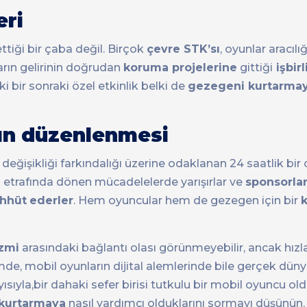
eri
nettiği bir çaba değil. Birçok
çevre STK’sı
, oyunlar aracılığ
ların gelirinin doğrudan
koruma projelerine
gittiği
işbirl
i bir sonraki özel etkinlik belki de
gezegeni kurtarma
arın düzenlenmesi
 değişikliği farkındalığı üzerine odaklanan 24 saatlik bir
r
etrafında dönen mücadelelerde yarışırlar ve
sponsorla
ahhüt
ederler
. Hem oyuncular hem de gezegen için bir
izmi
arasındaki bağlantı olası görünmeyebilir, ancak hızl
e, mobil oyunların dijital alemlerinde bile gerçek düny
yla,bir dahaki sefer birisi tutkulu bir mobil oyuncu o
kurtarmaya
nasıl yardımcı olduklarını sormayı düşünün.