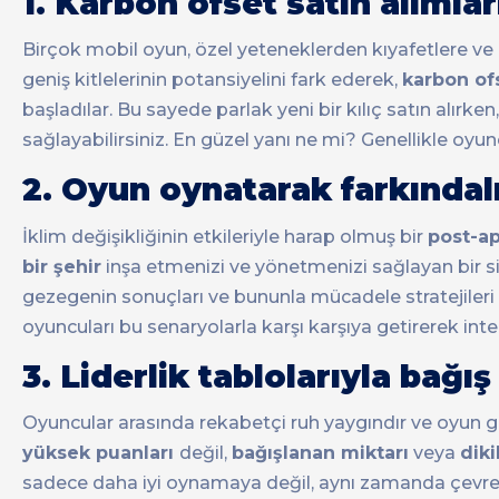
1.
Karbon ofset satın alımlar
Birçok mobil oyun, özel yeteneklerden kıyafetlere ve 
geniş kitlelerinin potansiyelini fark ederek,
karbon ofs
başladılar. Bu sayede parlak yeni bir kılıç satın alır
sağlayabilirsiniz. En güzel yanı ne mi? Genellikle oy
2. Oyun oynatarak farkında
İklim değişikliğinin etkileriyle harap olmuş bir
post-ap
bir şehir
inşa etmenizi ve yönetmenizi sağlayan bir 
gezegenin sonuçları ve bununla mücadele stratejileri
oyuncuları bu senaryolarla karşı karşıya getirerek int
3. Liderlik tablolarıyla bağı
Oyuncular arasında rekabetçi ruh yaygındır ve oyun gel
yüksek puanları
değil,
bağışlanan miktarı
veya
diki
sadece daha iyi oynamaya değil, aynı zamanda çevre