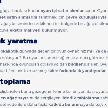
ı
güç artırıcılara kadar
oyun içi satın alımlar
sunar. Oyun ge
et satın alımlarını
tanıtmak için
çevre kuruluşlarıyla
ken, ağaç kesiminden etkilenen bir bölgede bir ağaç dikilm
uncuya
ekstra maliyeti bulunmuyor
.
lık yaratma
okaliptik
dünyada geçen bir oyun oynadınız mı? Ya da
simülasyon? Bu oyunlar sadece eğlence amacı gütmez. Is
 hakkında oyuncuları dolaylı yoldan
bilgilendirirler
. Oyun
eraktif ve unutulmaz bir şekilde
farkındalık
yaratıyorlar
.
ş toplama
iştiricileri bunu gezegenin lehine kullanıyor. Bazı oyunl
len ağaç sayısını
da sergileyen
liderlik tablolarına
sahi
sel nedenlere daha fazla
katkıda bulunmaya
da teşvik 