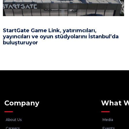
StartGate Game Link, yatırımcıları,
yayıncıları ve oyun stüdyolarını İstanbul’da
buluşturuyor
Company
What 
About Us
Media
Careers
Events