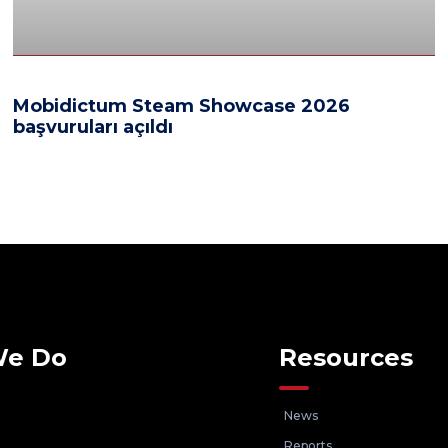
Mobidictum Steam Showcase 2026
başvuruları açıldı
We Do
Resources
News
Reports