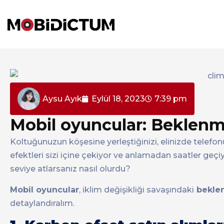
Aysu Ayık
Eylül 18, 2023
7:39 pm
Mobil oyuncular: Beklenmey
Koltuğunuzun köşesine yerleştiğinizi, elinizde telefonun
efektleri sizi içine çekiyor ve anlamadan saatler geçi
seviye atlarsanız nasıl olurdu?
Mobil oyuncular
, iklim değişikliği savaşındaki
bekle
detaylandıralım.