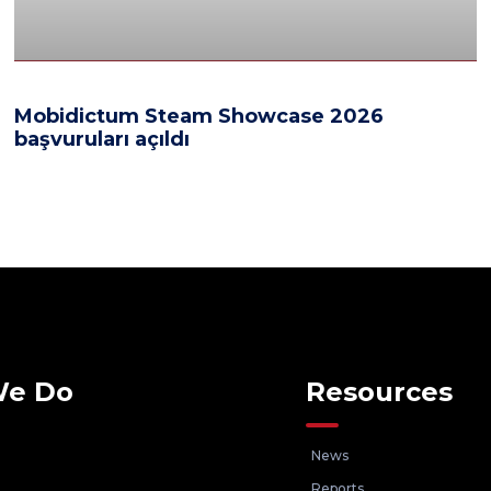
Mobidictum Steam Showcase 2026
başvuruları açıldı
We Do
Resources
News
Reports