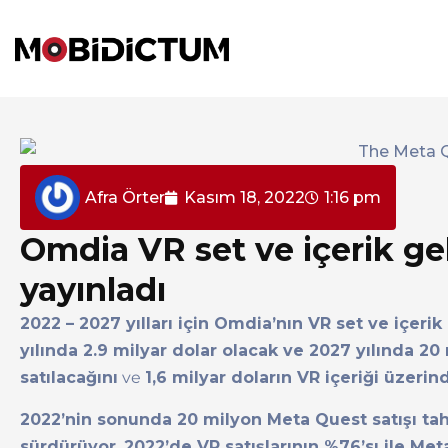
Afra Örter
Kasım 18, 2022
1:16 pm
Omdia VR set ve içerik ge
yayınladı
2022 – 2027 yılları için Omdia’nın VR set ve içerik
yılında 2.9 milyar dolar olacak ve 2027 yılında 20
satılacağını
ve
1,6 milyar doların VR içeriği üzeri
2022’nin sonunda 20 milyon Meta Quest satışı t
sürdürüyor
.
2022’de VR satışlarının %76’sı ile Me