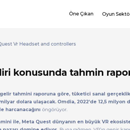
Öne Çıkan
Oyun Sektö
liri konusunda tahmin rapo
 gelir tahmini raporuna göre, tüketici sanal gerçekli
 milyar dolara ulaşacak.
Omdia, 2022’de 12,5 milyon 
nde harcanacağını
öngörüyor.
ahmini ile, Meta Quest dünyanın en büyük VR ekosi
ta pazarı domine ediyor.
Buna rağmen, VR’ın geniş kap