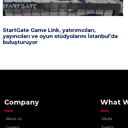
StartGate Game Link, yatırımcıları,
yayıncıları ve oyun stüdyolarını İstanbul’da
buluşturuyor
Company
What 
About Us
Media
Careers
Events