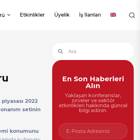
Etkinlikler
Üyelik
İş İlanları
rü
ru
En Son Haberleri
Alın
Yaklaşan konferanslar,
zirveler ve sektör
k piyasası 2022
etkinlikleri hakkında güncel
donanım setinin
bilgi edinin.
stemi konumunu
samda kullanımı