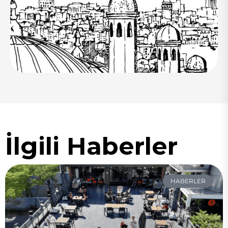
İlgili Haberler
HABERLER