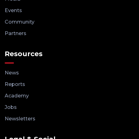
Events
Community
Partners
Resources
News
Reports
Academy
Jobs
Newsletters