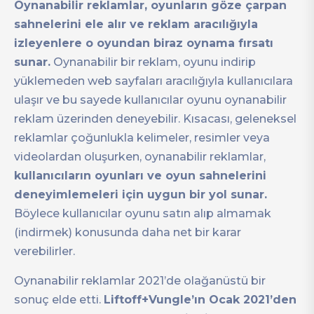
Oynanabilir reklamlar, oyunların göze çarpan
sahnelerini ele alır ve reklam aracılığıyla
izleyenlere o oyundan biraz oynama fırsatı
sunar.
Oynanabilir bir reklam, oyunu indirip
yüklemeden web sayfaları aracılığıyla kullanıcılara
ulaşır ve bu sayede kullanıcılar oyunu oynanabilir
reklam üzerinden deneyebilir. Kısacası, geleneksel
reklamlar çoğunlukla kelimeler, resimler veya
videolardan oluşurken, oynanabilir reklamlar,
kullanıcıların oyunları ve oyun sahnelerini
deneyimlemeleri için uygun bir yol sunar.
Böylece kullanıcılar oyunu satın alıp almamak
(indirmek) konusunda daha net bir karar
verebilirler.
Oynanabilir reklamlar 2021’de olağanüstü bir
sonuç elde etti.
Liftoff+Vungle’ın Ocak 2021’den