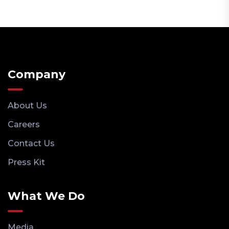
Company
About Us
Careers
Contact Us
Press Kit
What We Do
Media