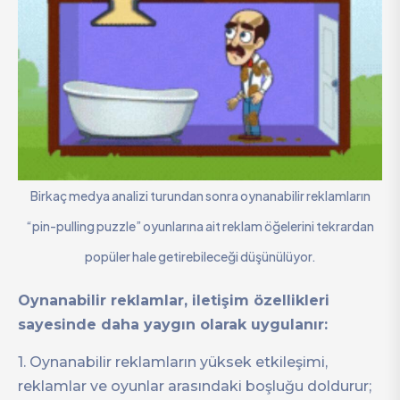
Birkaç medya analizi turundan sonra oynanabilir reklamların
“pin-pulling puzzle” oyunlarına ait reklam öğelerini tekrardan
popüler hale getirebileceği düşünülüyor.
Oynanabilir reklamlar, iletişim özellikleri
sayesinde daha yaygın olarak uygulanır:
1. Oynanabilir reklamların yüksek etkileşimi,
reklamlar ve oyunlar arasındaki boşluğu doldurur;