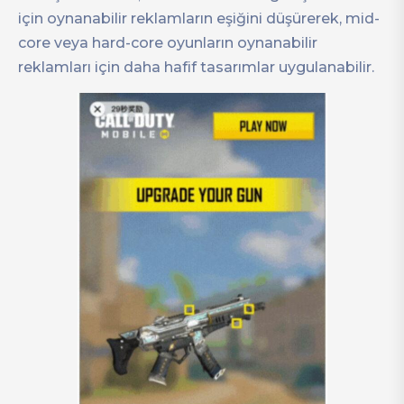
için oynanabilir reklamların eşiğini düşürerek, mid-
core veya hard-core oyunların oynanabilir
reklamları için daha hafif tasarımlar uygulanabilir.