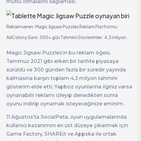
mutlu olmalarını sağlaması.
Reklamveren: Magic Jigsaw Puzzles Reklam Platformu:
AdColony Süre: 300+ gün Tahmini Gösterimler: 4,3 milyon.
Magic Jigsaw Puzzles’ın bu reklam öğesi,
Temmuz 2021 gibi erken bir tarihte piyasaya
sürüldü ve 300 günden fazla bir süredir yayında
kalmasına karşın toplam 4,3 milyon tahmini
gösterim elde etti. Yapboz oyunlarına ilginiz varsa
oynanabilir reklamı izleyip denedikten sonra
oyunu indirip oynamak isteyeceğinize eminim.
11 Ağustos’ta SocialPeta, oyun uygulamalarında
kullanıcı kazanımını en üst düzeye çıkarmak için
Game Factory, SHAREit ve Appska ile ortak