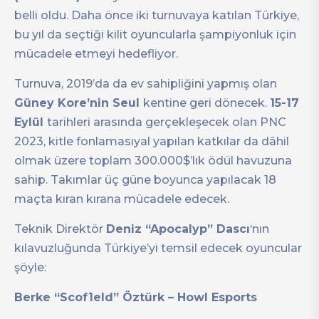
belli oldu. Daha önce iki turnuvaya katılan Türkiye,
bu yıl da seçtiği kilit oyuncularla şampiyonluk için
mücadele etmeyi hedefliyor.
Turnuva, 2019’da da ev sahipliğini yapmış olan
Güney Kore’nin Seul
kentine geri dönecek.
15-17
Eylül
tarihleri arasında gerçekleşecek olan PNC
2023, kitle fonlamasıyal yapılan katkılar da dâhil
olmak üzere toplam 300.000$’lık ödül havuzuna
sahip. Takımlar üç güne boyunca yapılacak 18
maçta kıran kırana mücadele edecek.
Teknik Direktör
Deniz “Apocalyp” Dascı
‘nın
kılavuzluğunda Türkiye’yi temsil edecek oyuncular
şöyle:
Berke “Scof1eld” Öztürk – Howl Esports