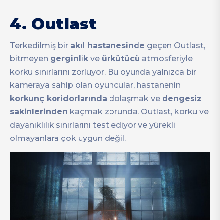
4.
Outlast
Terkedilmiş bir
akıl hastanesinde
geçen Outlast,
bitmeyen
gerginlik
ve
ürkütücü
atmosferiyle
korku sınırlarını zorluyor. Bu oyunda yalnızca bir
kameraya sahip olan oyuncular, hastanenin
korkunç koridorlarında
dolaşmak ve
dengesiz
sakinlerinden
kaçmak zorunda. Outlast, korku ve
dayanıklılık sınırlarını test ediyor ve yürekli
olmayanlara çok uygun değil.