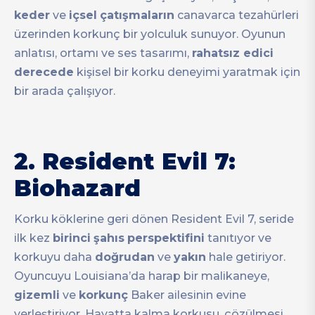
keder
ve
içsel
çatışmaların
canavarca tezahürleri
üzerinden korkunç bir yolculuk sunuyor. Oyunun
anlatısı, ortamı ve ses tasarımı,
rahatsız edici
derecede
kişisel bir korku deneyimi yaratmak için
bir arada çalışıyor.
2.
Resident Evil 7:
Biohazard
Korku köklerine geri dönen Resident Evil 7, seride
ilk kez
birinci
şahıs
perspektifini
tanıtıyor ve
korkuyu daha
doğrudan
ve
yakın
hale getiriyor.
Oyuncuyu Louisiana’da harap bir malikaneye,
gizemli
ve
korkunç
Baker ailesinin evine
yerleştiriyor. Hayatta kalma korkusu, çözülmesi