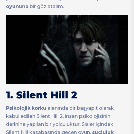
oyununa
bir göz atalım.
1.
Silent Hill 2
Psikolojik
korku
alanında bir başyapıt olarak
kabul edilen Silent Hill 2, insan psikolojisinin
derinine yapılan bir yolculuktur. Sisler içindeki
Silent Hill kasabasında geçen oyun,
suçluluk
,