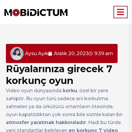
Aysu Ayık
Aralık 20, 2023
9:39 am
Rüyalarınıza girecek 7
korkunç oyun
Video oyun dünyasında
korku
, özel bir yere
sahiptir. Bu oyun türü sadece ani korkutma
sahneleri ya da ürkütücü ortamların ötesinde,
oyun kapatıldıktan çok sonra bile sizinle kalan bir
atmosfer yaratmak hakkındadır
. Hadi bu türde
yeni standartlar belirleyen
en korkunç 7 video