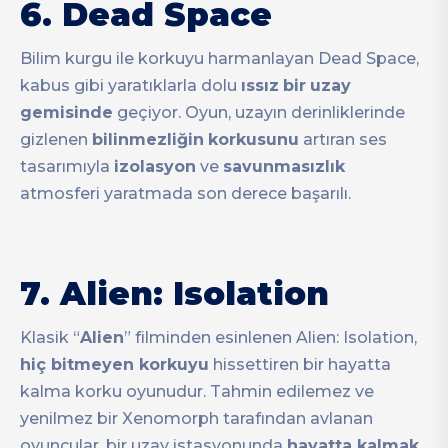
6.
Dead Space
Bilim kurgu ile korkuyu harmanlayan Dead Space,
kabus gibi yaratıklarla dolu
ıssız
bir
uzay
gemisinde
geçiyor. Oyun, uzayın derinliklerinde
gizlenen
bilinmezliğin
korkusunu
artıran ses
tasarımıyla
izolasyon
ve
savunmasızlık
atmosferi yaratmada son derece başarılı.
7.
Alien: Isolation
Klasik “
Alien
” filminden esinlenen Alien: Isolation,
hiç bitmeyen korkuyu
hissettiren bir hayatta
kalma korku oyunudur. Tahmin edilemez ve
yenilmez bir Xenomorph tarafından avlanan
oyuncular, bir uzay istasyonunda
hayatta kalmak