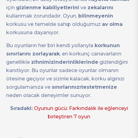
için
gizlenme kabiliyetlerini
ve
zekalarını
kullanmak zorundadır. Oyun,
bilinmeyenin
korkusu ve temelde sahip olduğumuz
av
olma
korkusuna dayanıyor.
Bu oyunların her biri kendi yollarıyla
korkunun
sınırlarını zorlayarak
, en korkunç canavarların
genellikle
zihnimizinderinliklerinde
gizlendiğini
kanıtlıyor. Bu oyunlar sadece oyunlar olmanın
ötesine geçiyor ve sizinle kalacak, korku algınızı
sorgulamanıza ve
sınırlarınızıtestetmenize
neden olacak deneyimler sunuyor.
Sıradaki:
Oyunun gücü: Farkındalık ile eğlenceyi
birleştiren 7 oyun