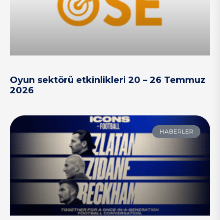
Oyun sektörü etkinlikleri 20 – 26 Temmuz
2026
HABERLER