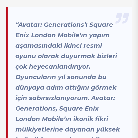
“Avatar: Generations’ı Square
Enix London Mobile’ın yapım
aşamasındaki ikinci resmi
oyunu olarak duyurmak bizleri
çok heyecanlandırıyor.
Oyuncuların yıl sonunda bu
dünyaya adım attığını görmek
için sabırsızlanıyorum. Avatar:
Generations, Square Enix
London Mobile’ın ikonik fikri
mülkiyetlerine dayanan yüksek