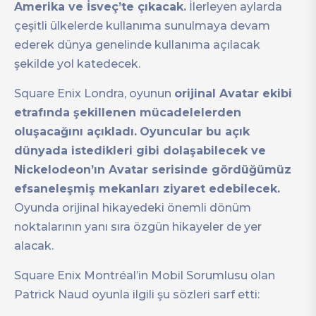
Amerika ve İsveç’te çıkacak.
İlerleyen aylarda
çeşitli ülkelerde kullanıma sunulmaya devam
ederek dünya genelinde kullanıma açılacak
şekilde yol katedecek.
Square Enix Londra, oyunun
orijinal Avatar ekibi
etrafında şekillenen mücadelelerden
oluşacağını açıkladı.
Oyuncular bu açık
dünyada istedikleri gibi dolaşabilecek ve
Nickelodeon’ın Avatar serisinde gördüğümüz
efsaneleşmiş mekanları ziyaret edebilecek.
Oyunda orijinal hikayedeki önemli dönüm
noktalarının yanı sıra özgün hikayeler de yer
alacak.
Square Enix Montréal’in Mobil Sorumlusu olan
Patrick Naud oyunla ilgili şu sözleri sarf etti: