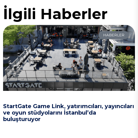
İlgili Haberler
HABERLER
StartGate Game Link, yatırımcıları, yayıncıları
ve oyun stüdyolarını İstanbul’da
buluşturuyor