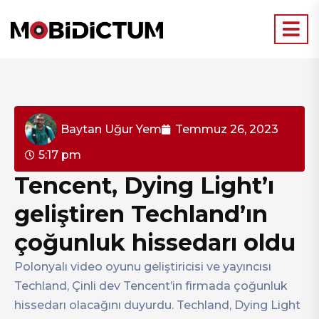
Baytan Uğur Yem
Temmuz 26, 2023
5:17 pm
Tencent, Dying Light’ı
geliştiren Techland’ın
çoğunluk hissedarı oldu
Polonyalı video oyunu geliştiricisi ve yayıncısı
Techland, Çinli dev Tencent’in firmada çoğunluk
hissedarı olacağını duyurdu. Techland, Dying Light