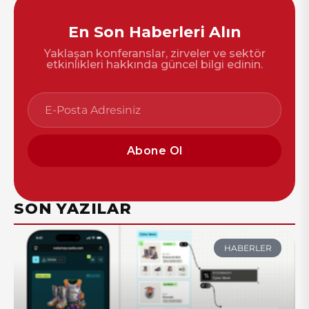
En Son Haberleri Alın
Yaklaşan konferanslar, zirveler ve sektör
etkinlikleri hakkında güncel bilgi edinin.
Abone Ol
SON YAZILAR
HABERLER