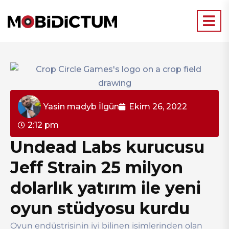
Yasin madyb İlgün
Ekim 26, 2022
2:12 pm
Undead Labs kurucusu
Jeff Strain 25 milyon
dolarlık yatırım ile yeni
oyun stüdyosu kurdu
Oyun endüstrisinin iyi bilinen isimlerinden olan