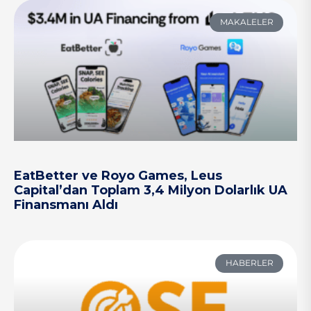
MAKALELER
EatBetter ve Royo Games, Leus
Capital’dan Toplam 3,4 Milyon Dolarlık UA
Finansmanı Aldı
HABERLER