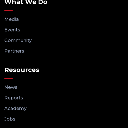
What We Do
Media
Events
Community
Partners
Resources
News
Reports
Academy
Jobs