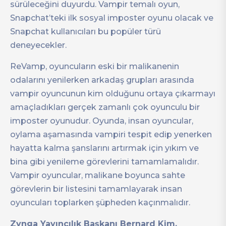
sürüleceğini duyurdu. Vampir temalı oyun,
Snapchat’teki ilk sosyal imposter oyunu olacak ve
Snapchat kullanıcıları bu popüler türü
deneyecekler.
ReVamp, oyuncuların eski bir malikanenin
odalarını yenilerken arkadaş grupları arasında
vampir oyuncunun kim olduğunu ortaya çıkarmayı
amaçladıkları gerçek zamanlı çok oyunculu bir
imposter oyunudur. Oyunda, insan oyuncular,
oylama aşamasında vampiri tespit edip yenerken
hayatta kalma şanslarını artırmak için yıkım ve
bina gibi yenileme görevlerini tamamlamalıdır.
Vampir oyuncular, malikane boyunca sahte
görevlerin bir listesini tamamlayarak insan
oyuncuları toplarken şüpheden kaçınmalıdır.
Zynga Yayıncılık Başkanı Bernard Kim,