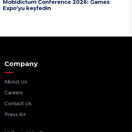
Mobidictum Conference 2026: Games
Expo’yu keşfedin
Company
About Us
Careers
Contact Us
Press Kit