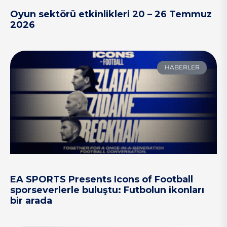
Oyun sektörü etkinlikleri 20 – 26 Temmuz
2026
HABERLER
EA SPORTS Presents Icons of Football
sporseverlerle buluştu: Futbolun ikonları
bir arada