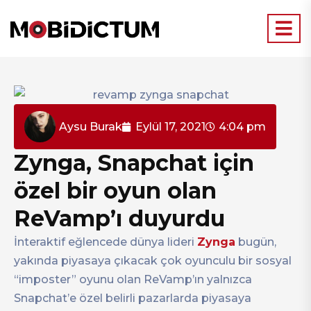
Aysu Burak
Eylül 17, 2021
4:04 pm
Zynga, Snapchat için
özel bir oyun olan
ReVamp’ı duyurdu
İnteraktif eğlencede dünya lideri
Zynga
bugün,
yakında piyasaya çıkacak çok oyunculu bir sosyal
“imposter” oyunu olan ReVamp’ın yalnızca
Snapchat’e özel belirli pazarlarda piyasaya