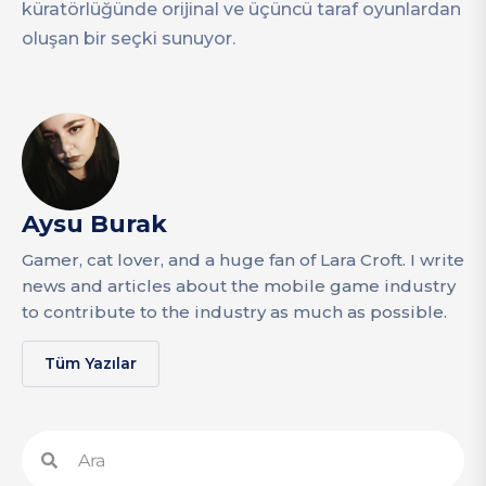
küratörlüğünde orijinal ve üçüncü taraf oyunlardan
oluşan bir seçki sunuyor.
Aysu Burak
Gamer, cat lover, and a huge fan of Lara Croft. I write
news and articles about the mobile game industry
to contribute to the industry as much as possible.
Tüm Yazılar