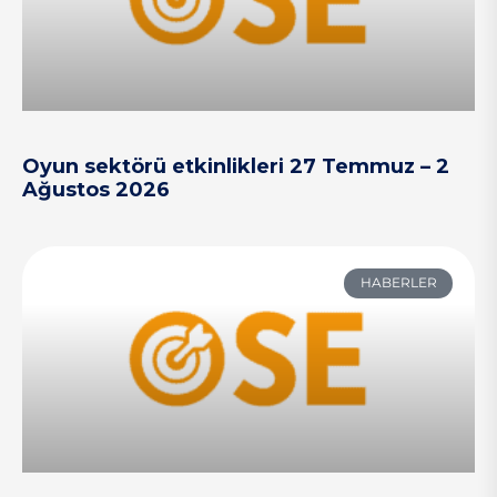
Oyun sektörü etkinlikleri 27 Temmuz – 2
Ağustos 2026
HABERLER