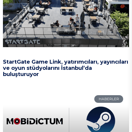
StartGate Game Link, yatırımcıları, yayıncıları
ve oyun stüdyolarını İstanbul’da
buluşturuyor
HABERLER