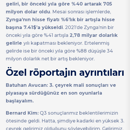
geliri, bir önceki yıla göre %40 artarak 705
milyon dolar oldu
. Mesai sonrası işlemlerde,
Zynga’nın hisse fiyatı %6’lık bir artışla hisse
başına 7.41$’a yükseldi
. 2021’de Zynga’nin bir
önceki yıla göre %41 artışla
2,78 milyar dolarlık
gelirle
yılı kapatması bekleniyor. Ertelenmiş
gelirde ise bir önceki yıla göre %88 düşüşle 34
milyon dolarlık net bir artış bekleniyor.
Özel röportajın ayrıntıları
Batuhan Avucan: 3. çeyrek mali sonuçları ve
piyasaya sürdüğünüz en son oyunlarla
başlayalım.
Bernard Kim:
Q3 sonuçlarımız beklentilerimizin
ötesinde geldi. Hatta, şimdiye kadarki en yüksek 3.
çeyrek gelirimiz olduğunu söyleyebilirim. Gelirimiz,