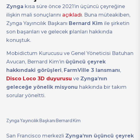
Zynga
kısa süre önce 2021’in üçüncü çeyreğine
ilişkin mali sonuçlarını
açıkladı
. Buna müteakiben,
Zynga Yayıncılık Başkanı
Bernard Kim
ile şirketin
son başarıları ve gelecek planları hakkında
konuştuk.
Mobidictum Kurucusu ve Genel Yöneticisi Batuhan
Avucan, Bernard Kim’in
üçüncü çeyrek
hakkındaki görüşleri
,
FarmVille 3 lansmanı
,
Disco Loco 3D duyurusu
ve
Zynga’nın
geleceğe yönelik misyonu
hakkında bir takım
sorular yöneltti.
Zynga Yayıncılık Başkanı Bernard Kim
San Francisco merkezli
Zynga’nın üçüncü çeyrek