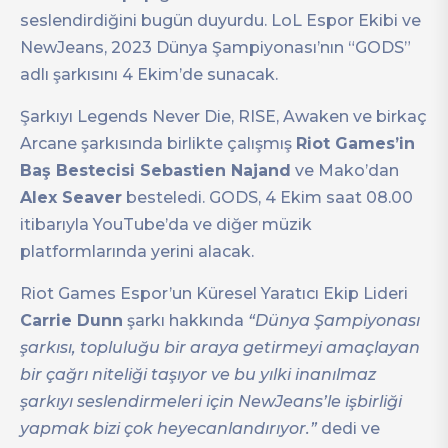
seslendirdiğini bugün duyurdu. LoL Espor Ekibi ve
NewJeans, 2023 Dünya Şampiyonası’nın “GODS”
adlı şarkısını 4 Ekim’de sunacak.
Şarkıyı Legends Never Die, RISE, Awaken ve birkaç
Arcane şarkısında birlikte çalışmış
Riot Games’in
Baş Bestecisi Sebastien Najand
ve Mako’dan
Alex Seaver
besteledi. GODS, 4 Ekim saat 08.00
itibarıyla YouTube’da ve diğer müzik
platformlarında yerini alacak.
Riot Games Espor’un Küresel Yaratıcı Ekip Lideri
Carrie Dunn
şarkı hakkında
“Dünya Şampiyonası
şarkısı, topluluğu bir araya getirmeyi amaçlayan
bir çağrı niteliği taşıyor ve bu yılki inanılmaz
şarkıyı seslendirmeleri için NewJeans’le işbirliği
yapmak bizi çok heyecanlandırıyor.”
dedi ve