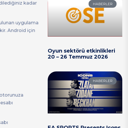
ilediğiniz kadar
HABERLER
 bulunan uygulama
ir. Android için
Oyun sektörü etkinlikleri
20 – 26 Temmuz 2026
HABERLER
 motorunuza
 hesabı
sabı
EA SPORTS Presents Icons