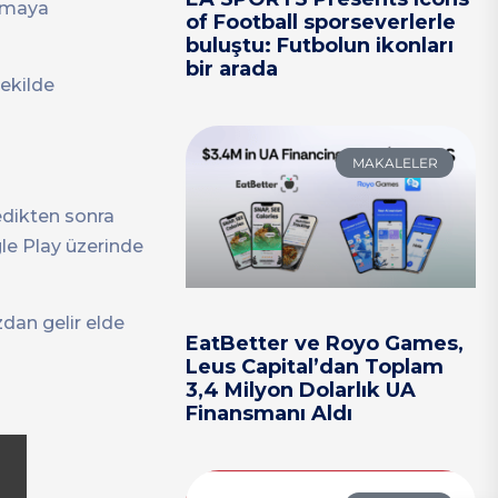
urmaya
of Football sporseverlerle
buluştu: Futbolun ikonları
bir arada
şekilde
MAKALELER
dedikten sonra
gle Play üzerinde
zdan gelir elde
EatBetter ve Royo Games,
Leus Capital’dan Toplam
3,4 Milyon Dolarlık UA
Finansmanı Aldı