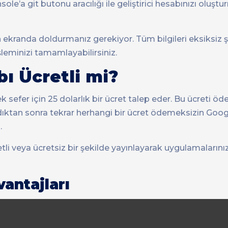
sole’a git butonu aracılığı ile geliştirici hesabınızı oluşt
elen ekranda doldurmanız gerekiyor. Tüm bilgileri eksiksiz 
şleminizi tamamlayabilirsiniz.
bı Ücretli mi?
 sefer için 25 dolarlık bir ücret talep eder. Bu ücreti ö
ıldıktan sonra tekrar herhangi bir ücret ödemeksizin Goo
.
tli veya ücretsiz bir şekilde yayınlayarak uygulamalarını
vantajları