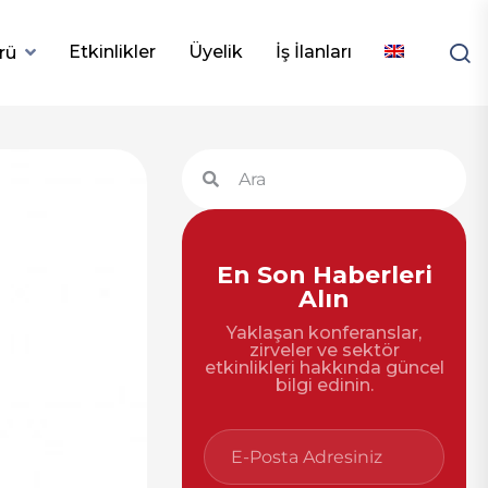
Etkinlikler
Üyelik
İş İlanları
rü
En Son Haberleri
Alın
Yaklaşan konferanslar,
zirveler ve sektör
etkinlikleri hakkında güncel
bilgi edinin.