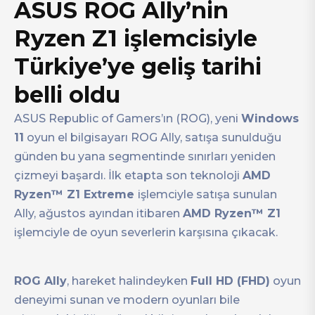
ASUS ROG Ally’nin
Ryzen Z1 işlemcisiyle
Türkiye’ye geliş tarihi
belli oldu
ASUS Republic of Gamers’ın (ROG), yeni
Windows
11
oyun el bilgisayarı ROG Ally, satışa sunulduğu
günden bu yana segmentinde sınırları yeniden
çizmeyi başardı. İlk etapta son teknoloji
AMD
Ryzen™ Z1 Extreme
işlemciyle satışa sunulan
Ally, ağustos ayından itibaren
AMD Ryzen™ Z1
işlemciyle de oyun severlerin karşısına çıkacak.
ROG Ally
, hareket halindeyken
Full HD (FHD)
oyun
deneyimi sunan ve modern oyunları bile