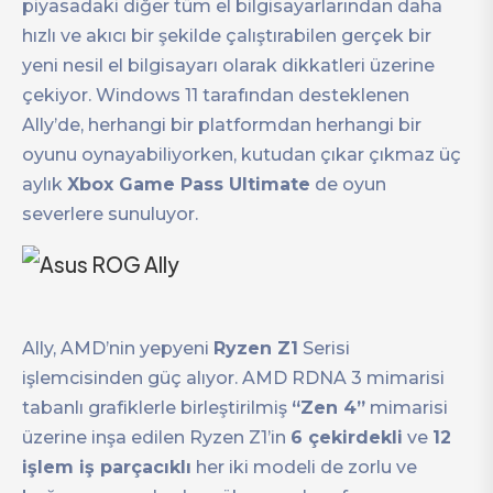
piyasadaki diğer tüm el bilgisayarlarından daha
hızlı ve akıcı bir şekilde çalıştırabilen gerçek bir
yeni nesil el bilgisayarı olarak dikkatleri üzerine
çekiyor. Windows 11 tarafından desteklenen
Ally’de, herhangi bir platformdan herhangi bir
oyunu oynayabiliyorken, kutudan çıkar çıkmaz üç
aylık
Xbox Game Pass Ultimate
de oyun
severlere sunuluyor.
Ally, AMD’nin yepyeni
Ryzen Z1
Serisi
işlemcisinden güç alıyor. AMD RDNA 3 mimarisi
tabanlı grafiklerle birleştirilmiş
“Zen 4”
mimarisi
üzerine inşa edilen Ryzen Z1’in
6 çekirdekli
ve
12
işlem iş parçacıklı
her iki modeli de zorlu ve