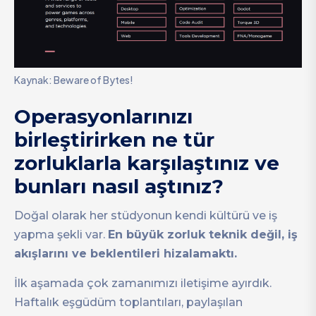
Kaynak: Beware of Bytes!
Operasyonlarınızı
birleştirirken ne tür
zorluklarla karşılaştınız ve
bunları nasıl aştınız?
Doğal olarak her stüdyonun kendi kültürü ve iş
yapma şekli var.
En büyük zorluk teknik değil, iş
akışlarını ve beklentileri hizalamaktı.
İlk aşamada çok zamanımızı iletişime ayırdık.
Haftalık eşgüdüm toplantıları, paylaşılan