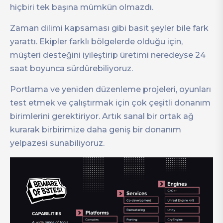
hiçbiri tek başına mümkün olmazdı.
Zaman dilimi kapsaması gibi basit şeyler bile fark
yarattı. Ekipler farklı bölgelerde olduğu için,
müşteri desteğini iyileştirip üretimi neredeyse 24
saat boyunca sürdürebiliyoruz.
Portlama ve yeniden düzenleme projeleri, oyunları
test etmek ve çalıştırmak için çok çeşitli donanım
birimlerini gerektiriyor. Artık sanal bir ortak ağ
kurarak birbirimize daha geniş bir donanım
yelpazesi sunabiliyoruz.