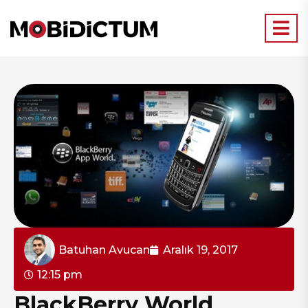
Batuhan Avucan
Aralık 19, 2017
12:15 pm
BlackBerry World