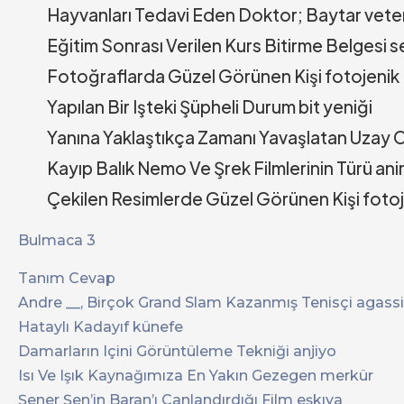
Hayvanları Tedavi Eden Doktor; Baytar vete
Eğitim Sonrası Verilen Kurs Bitirme Belgesi se
Fotoğraflarda Güzel Görünen Kişi fotojenik
Yapılan Bir Işteki Şüpheli Durum bit yeniği
Yanına Yaklaştıkça Zamanı Yavaşlatan Uzay O
Kayıp Balık Nemo Ve Şrek Filmlerinin Türü a
Çekilen Resimlerde Güzel Görünen Kişi foto
Bulmaca 3
Tanım Cevap
Andre __, Birçok Grand Slam Kazanmış Tenisçi agassi
Hataylı Kadayıf künefe
Damarların Içini Görüntüleme Tekniği anjiyo
Isı Ve Işık Kaynağımıza En Yakın Gezegen merkür
Şener Şen’in Baran’ı Canlandırdığı Film eşkıya