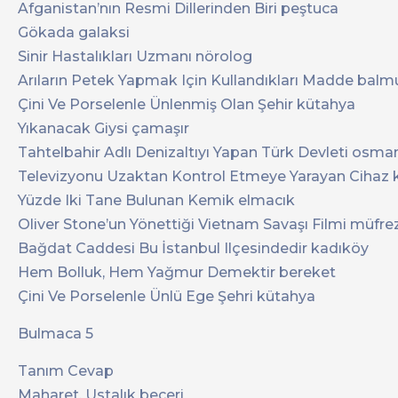
Afganistan’nın Resmi Dillerinden Biri peştuca
Gökada galaksi
Sinir Hastalıkları Uzmanı nörolog
Arıların Petek Yapmak Için Kullandıkları Madde bal
Çini Ve Porselenle Ünlenmiş Olan Şehir kütahya
Yıkanacak Giysi çamaşır
Tahtelbahir Adlı Denizaltıyı Yapan Türk Devleti osman
Televizyonu Uzaktan Kontrol Etmeye Yarayan Ciha
Yüzde Iki Tane Bulunan Kemik elmacık
Oliver Stone’un Yönettiği Vietnam Savaşı Filmi müfre
Bağdat Caddesi Bu İstanbul Ilçesindedir kadıköy
Hem Bolluk, Hem Yağmur Demektir bereket
Çini Ve Porselenle Ünlü Ege Şehri kütahya
Bulmaca 5
Tanım Cevap
Maharet, Ustalık beceri