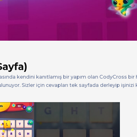
Sayfa)
ında kendini kanıtlamış bir yapım olan CodyCross bir ha
nuyor. Sizler için cevapları tek sayfada derleyip işinizi