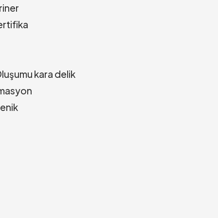
riner
rtifika
luşumu kara delik
nimasyon
jenik