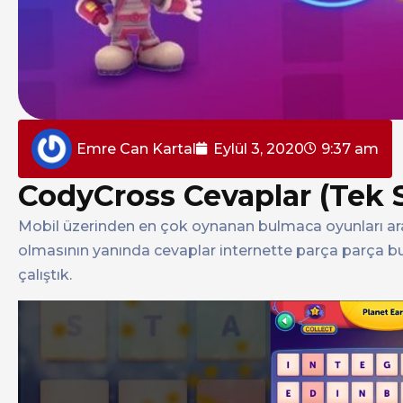
Emre Can Kartal
Eylül 3, 2020
9:37 am
CodyCross Cevaplar (Tek 
Mobil üzerinden en çok oynanan bulmaca oyunları aras
olmasının yanında cevaplar internette parça parça bulu
çalıştık.