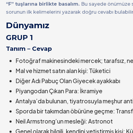
“F” tuşlarına birlikte basalım.
Bu sayede önümüze sa
sorunun ilk kelimelerini yazarak doğru cevabı bulabilir
Dünyamız
GRUP 1
Tanım – Cevap
Fotoğraf makinesindeki mercek; tarafsız, ne
Mal ve hizmet satın alan kişi: Tüketici
Diğer Adı Pabuç Olan Giyecek ayakkabı
Piyangodan Çıkan Para: İkramiye
Antalya’da bulunan, tiyatrosuyla meşhur an
Sporda bir takımdan öbürüne geçme: Transf
Neil Armstrong’un mesleği: Astronot
Genel olarak bilgili, kendini yetiştirmiş kişi: Kü