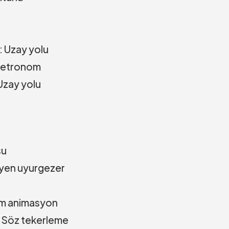
m: Uzay yolu
: Metronom
 Uzay yolu
su
üyen uyurgezer
ilm animasyon
n Söz tekerleme