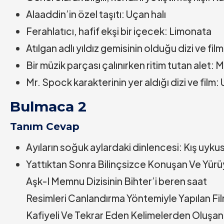
Alaaddin’in özel taşıtı: Uçan halı
Ferahlatıcı, hafif ekşi bir içecek: Limonata
Atılgan adlı yıldız gemisinin olduğu dizi ve fil
Bir müzik parçası çalınırken ritim tutan alet
Mr. Spock karakterinin yer aldığı dizi ve film:
Bulmaca 2
Tanım Cevap
Ayıların soğuk aylardaki dinlencesi: Kış uyku
Yattıktan Sonra Bilinçsizce Konuşan Ve Yür
Aşk-I Memnu Dizisinin Bihter’i beren saat
Resimleri Canlandırma Yöntemiyle Yapılan F
Kafiyeli Ve Tekrar Eden Kelimelerden Oluşa