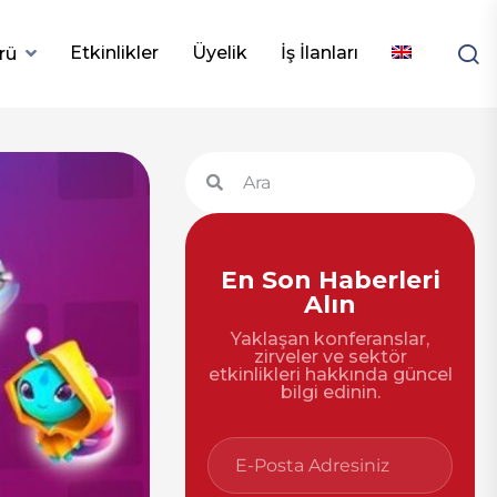
Etkinlikler
Üyelik
İş İlanları
rü
En Son Haberleri
Alın
Yaklaşan konferanslar,
zirveler ve sektör
etkinlikleri hakkında güncel
bilgi edinin.