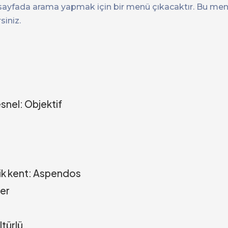
yfada arama yapmak için bir menü çıkacaktır. Bu men
siniz.
snel: Objektif
tik kent: Aspendos
er
ltürlü