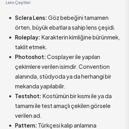
Lens Çeşitleri
Sclera Lens:
Göz bebeğini tamamen
örten, büyük ebatlara sahip lens çeşidi.
Roleplay:
Karakterin kimliğine bürünmek,
taklit etmek.
Photoshot:
Cosplayer ile yapılan
çekimlere verilen isimdir. Convention
alanında, stüdyoda ya da herhangi bir
mekanda yapılabilir.
Testshot:
Kostümün bir kısmı ile ya da
tamamı ile test amaçlı çekilen görsele
verilen ad.
Pattern:
Türkçesi kalıp anlamına