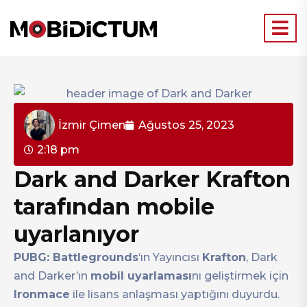
İzmir Çimen
Ağustos 25, 2023
2:18 pm
Dark and Darker Krafton
tarafından mobile
uyarlanıyor
PUBG: Battlegrounds
‘ın Yayıncısı
Krafton
, Dark
and Darker’ın
mobil uyarlaması
nı geliştirmek için
Ironmace
ile lisans anlaşması yaptığını duyurdu.