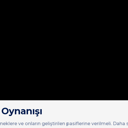
Oynanışı
eklere ve onların geliştirilen pasiflerine verilmeli. Daha