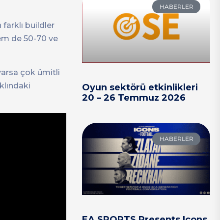
HABERLER
arklı buildler
hem de 50-70 ve
varsa çok ümitli
klındaki
Oyun sektörü etkinlikleri
20 – 26 Temmuz 2026
HABERLER
EA SPORTS Presents Icons