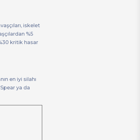
aşçıları, iskelet
vaşçılardan %5
%30 kritik hasar
ın en iyi silahı
e Spear ya da