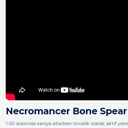
Necromancer Bone Spear 
1-50 arasında seviye atlarken öncelik olarak aktif yeten