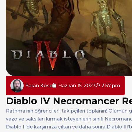
Baran Köse
Haziran 15, 2023
2:57 pm
Diablo IV Necromancer R
Rathma’nın öğrencileri, takipçileri toplanın! Ölümün g
vazo ve saksıları kırmak isteyenlerin sınıfı Necroman
Diablo II’de karşımıza çıkan ve daha sonra Diablo III’t