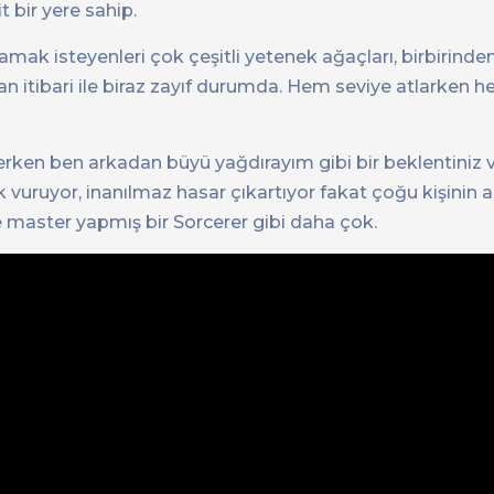
 bir yere sahip.
k isteyenleri çok çeşitli yetenek ağaçları, birbirinden f
n itibari ile biraz zayıf durumda. Hem seviye atlarken 
erken ben arkadan büyü yağdırayım gibi bir beklentiniz 
ruyor, inanılmaz hasar çıkartıyor fakat çoğu kişinin a
master yapmış bir Sorcerer gibi daha çok.