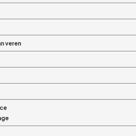
an veren
nce
mage