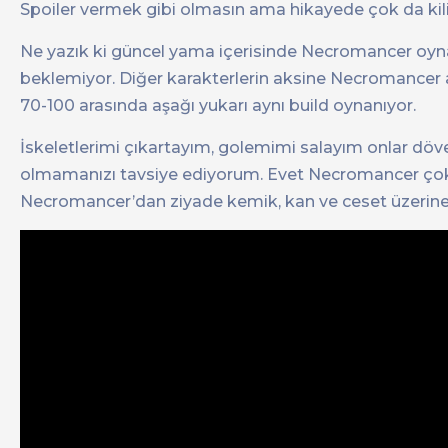
Spoiler vermek gibi olmasın ama hikayede çok da kilit
Ne yazık ki güncel yama içerisinde Necromancer oynama
beklemiyor. Diğer karakterlerin aksine Necromancer a
70-100 arasında aşağı yukarı aynı build oynanıyor.
İskeletlerimi çıkartayım, golemimi salayım onlar döv
olmamanızı tavsiye ediyorum. Evet Necromancer çok vu
Necromancer’dan ziyade kemik, kan ve ceset üzerine 