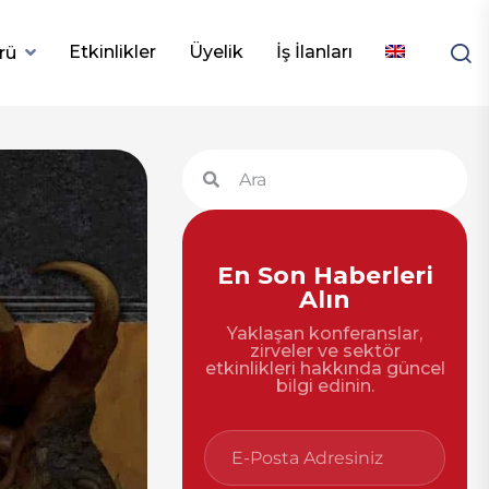
Etkinlikler
Üyelik
İş İlanları
rü
En Son Haberleri
Alın
Yaklaşan konferanslar,
zirveler ve sektör
etkinlikleri hakkında güncel
bilgi edinin.