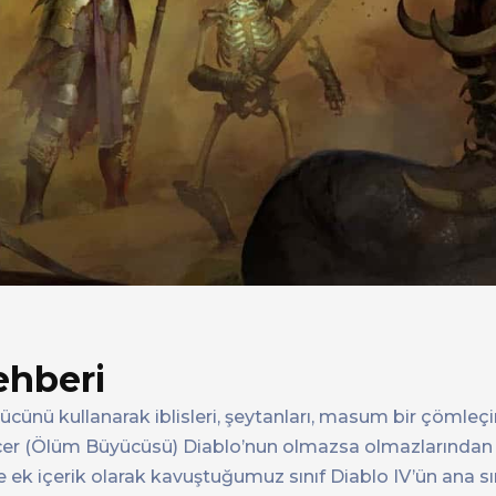
ehberi
ücünü kullanarak iblisleri, şeytanları, masum bir çömleç
cer (Ölüm Büyücüsü) Diablo’nun olmazsa olmazlarından bi
e ek içerik olarak kavuştuğumuz sınıf Diablo IV’ün ana sını