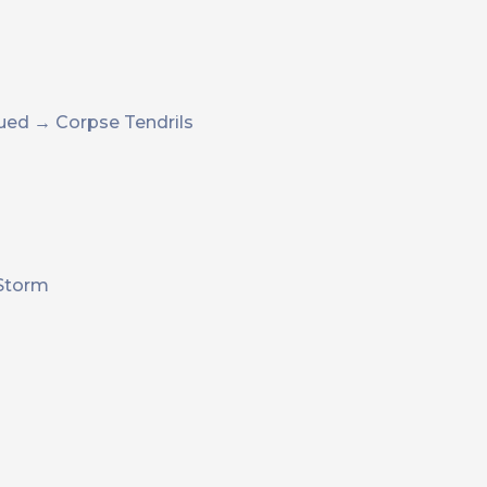
ued → Corpse Tendrils
Storm