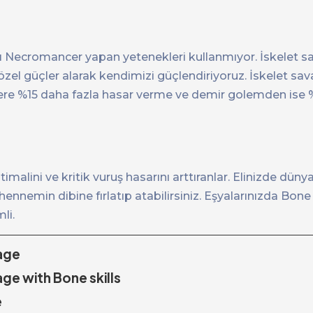
ı Necromancer yapan yetenekleri kullanmıyor. İskelet sav
zel güçler alarak kendimizi güçlendiriyoruz. İskelet sa
flere %15 daha fazla hasar verme ve demir golemden ise 
timalini ve kritik vuruş hasarını arttıranlar. Elinizde dünyan
 cehennemin dibine fırlatıp atabilirsiniz. Eşyalarınızda Bon
li.
mage
age with Bone skills
e