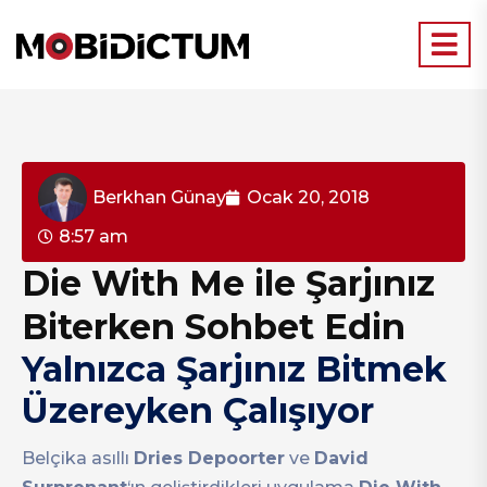
Berkhan Günay
Ocak 20, 2018
8:57 am
Die With Me ile Şarjınız
Biterken Sohbet Edin
Yalnızca Şarjınız Bitmek
Üzereyken Çalışıyor
Belçika asıllı
Dries Depoorter
ve
David