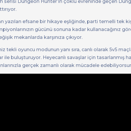
ash serisi Dungeon Hunter’ın çoklu evreninde geçen Du
tırıyor.
yazılan efsane bir hikaye eşliğinde, parti temelli tek kiş
iyonlarınızın gücünü sonuna kadar kullanacağınız görev
değişik mekanlarda karşınıza çıkıyor.
 tekli oyuncu modunun yanı sıra, canlı olarak 5v5 maçl
ile buluşturuyor. Heyecanlı savaşlar için tasarlanmış har
nlarınızla gerçek zamanlı olarak mücadele edebiliyorsu