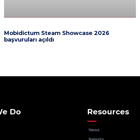
Mobidictum Steam Showcase 2026
başvuruları açıldı
We Do
Resources
News
Reports