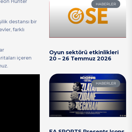
ngeon Hunter
HABERLER
ilik destansı bir
ler, farklı
ar
Oyun sektörü etkinlikleri
itaları içeren
20 – 26 Temmuz 2026
nuz.
HABERLER
EA SPORTS Presents Icons