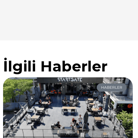
İlgili Haberler
HABERLER