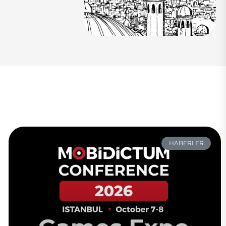
HABERLER