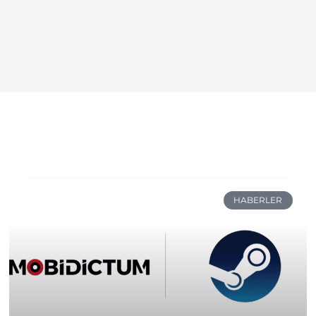
HABERLER