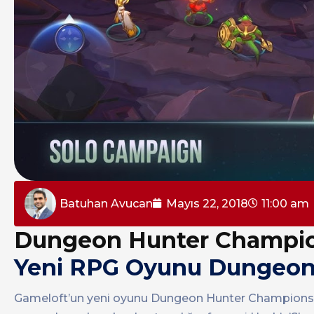
Batuhan Avucan
Mayıs 22, 2018
11:00 am
Dungeon Hunter Champion
Yeni RPG Oyunu Dungeon 
Gameloft’un yeni oyunu Dungeon Hunter Champions; 