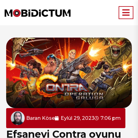
Baran Köse
Eylül 29, 2023
7:06 pm
Efsanevi Contra oyunu