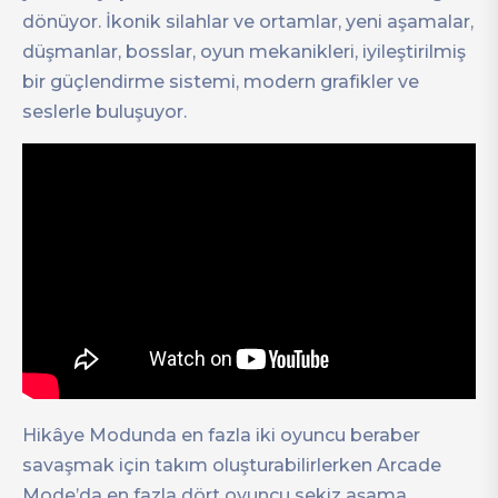
dönüyor. İkonik silahlar ve ortamlar, yeni aşamalar,
düşmanlar, bosslar, oyun mekanikleri, iyileştirilmiş
bir güçlendirme sistemi, modern grafikler ve
seslerle buluşuyor.
Hikâye Modunda en fazla iki oyuncu beraber
savaşmak için takım oluşturabilirlerken Arcade
Mode’da en fazla dört oyuncu sekiz aşama