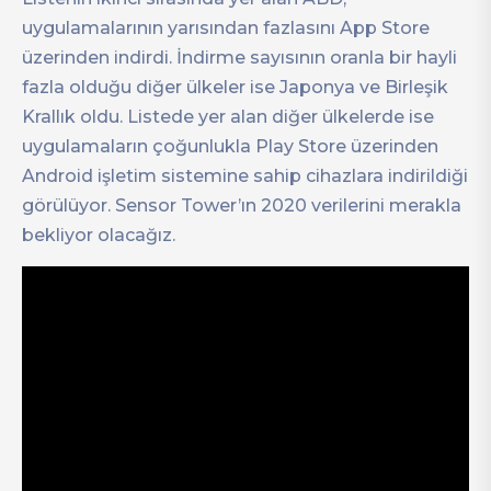
uygulamalarının yarısından fazlasını App Store
üzerinden indirdi. İndirme sayısının oranla bir hayli
fazla olduğu diğer ülkeler ise Japonya ve Birleşik
Krallık oldu. Listede yer alan diğer ülkelerde ise
uygulamaların çoğunlukla Play Store üzerinden
Android işletim sistemine sahip cihazlara indirildiği
görülüyor. Sensor Tower’ın 2020 verilerini merakla
bekliyor olacağız.