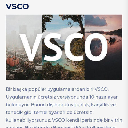
VSCO
Bir başka popüler uygulamalardan biri VSCO.
Uygulamanın ücretsiz versiyonunda 10 hazır ayar
bulunuyor. Bunun dışında doygunluk, karşıtlık ve
tanecik gibi temel ayarları da ücretsiz
kullanabiliyorsunuz. VSCO kendi içerisinde bir vitrin
içeriyor. Bu vitrinde dilerseniz diğer kullanıcıların