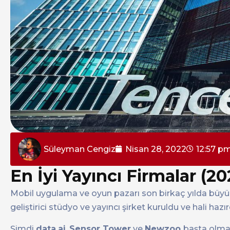
Süleyman Cengiz
Nisan 28, 2022
12:57 p
En İyi Yayıncı Firmalar (20
Mobil uygulama ve oyun pazarı son birkaç yılda büyük 
geliştirici stüdyo ve yayıncı şirket kuruldu ve hali ha
Şimdi
data.ai
,
Sensor Tower
ve
Newzoo
başta olmak