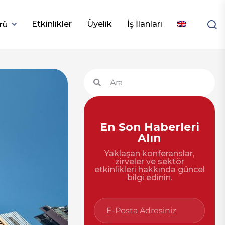
Etkinlikler
Üyelik
İş İlanları
rü
En Son Haberleri
Alın
Yaklaşan konferanslar,
zirveler ve sektör
etkinlikleri hakkında güncel
bilgi edinin.