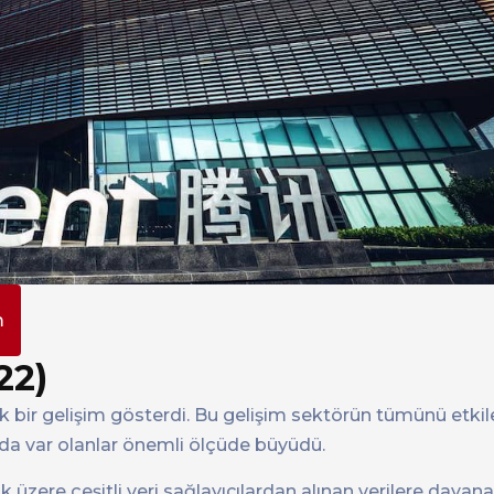
m
22)
bir gelişim gösterdi. Bu gelişim sektörün tümünü etkile
zırda var olanlar önemli ölçüde büyüdü.
 üzere çeşitli veri sağlayıcılardan alınan verilere dayan