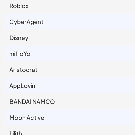
Roblox
CyberAgent
Disney
miHoYo
Aristocrat
AppLovin
BANDAI NAMCO
Moon Active
Lilith