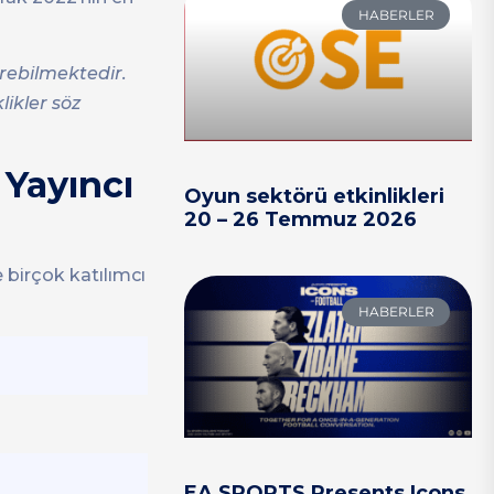
HABERLER
terebilmektedir.
likler söz
 Yayıncı
Oyun sektörü etkinlikleri
20 – 26 Temmuz 2026
 birçok katılımcı
HABERLER
EA SPORTS Presents Icons