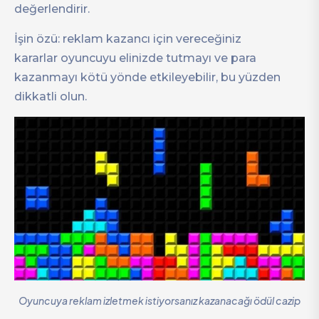
değerlendirir.
İşin özü: reklam kazancı için vereceğiniz
kararlar oyuncuyu elinizde tutmayı ve para
kazanmayı kötü yönde etkileyebilir, bu yüzden
dikkatli olun.
Oyuncuya reklam izletmek istiyorsanız kazanacağı ödül cazip