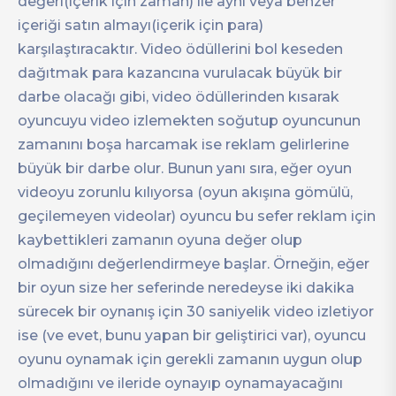
değeri(içerik için zaman) ile aynı veya benzer
içeriği satın almayı(içerik için para)
karşılaştıracaktır. Video ödüllerini bol keseden
dağıtmak para kazancına vurulacak büyük bir
darbe olacağı gibi, video ödüllerinden kısarak
oyuncuyu video izlemekten soğutup oyuncunun
zamanını boşa harcamak ise reklam gelirlerine
büyük bir darbe olur. Bunun yanı sıra, eğer oyun
videoyu zorunlu kılıyorsa (oyun akışına gömülü,
geçilemeyen videolar) oyuncu bu sefer reklam için
kaybettikleri zamanın oyuna değer olup
olmadığını değerlendirmeye başlar. Örneğin, eğer
bir oyun size her seferinde neredeyse iki dakika
sürecek bir oynanış için 30 saniyelik video izletiyor
ise (ve evet, bunu yapan bir geliştirici var), oyuncu
oyunu oynamak için gerekli zamanın uygun olup
olmadığını ve ileride oynayıp oynamayacağını