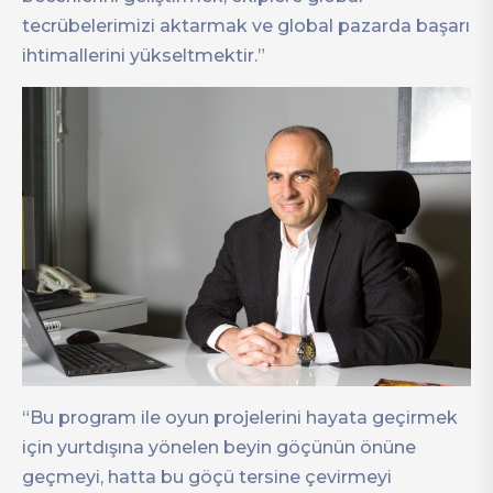
tecrübelerimizi aktarmak ve global pazarda başarı
ihtimallerini yükseltmektir.”
“Bu program ile oyun projelerini hayata geçirmek
için yurtdışına yönelen beyin göçünün önüne
geçmeyi, hatta bu göçü tersine çevirmeyi