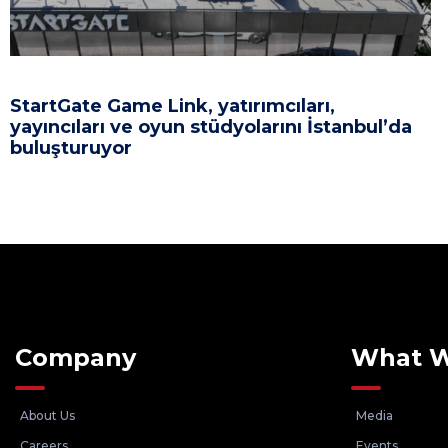
StartGate Game Link, yatırımcıları,
yayıncıları ve oyun stüdyolarını İstanbul’da
buluşturuyor
Company
What 
About Us
Media
Careers
Events