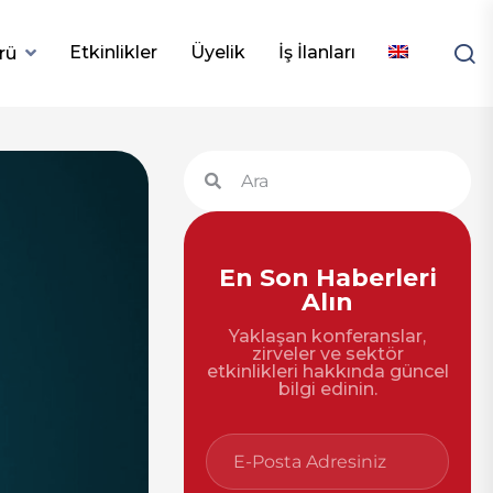
Etkinlikler
Üyelik
İş İlanları
rü
En Son Haberleri
Alın
Yaklaşan konferanslar,
zirveler ve sektör
etkinlikleri hakkında güncel
bilgi edinin.