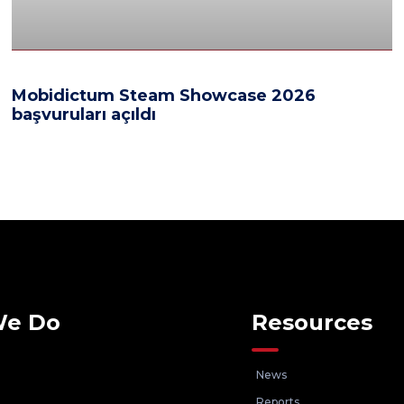
Mobidictum Steam Showcase 2026
başvuruları açıldı
We Do
Resources
News
Reports