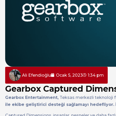
Ali Efendioğlu
Ocak 5, 2023
1:34 pm
Gearbox Captured Dimensi
Gearbox Entertainment,
Teksas merkezli teknoloji 
ile ekibe geliştirici desteği sağlamayı hedefliyor.
Captured Dimensions, insanlar, nesneler ve daha fazlas