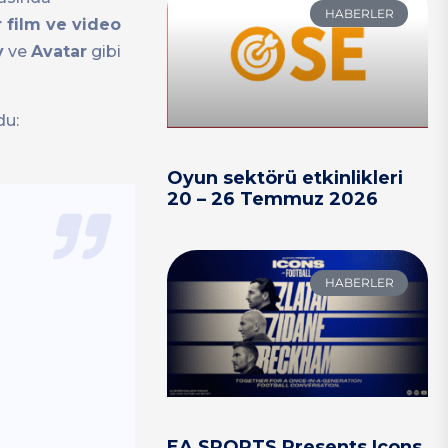
HABERLER
r film ve video
y
ve
Avatar
gibi
du:
Oyun sektörü etkinlikleri
20 – 26 Temmuz 2026
HABERLER
EA SPORTS Presents Icons