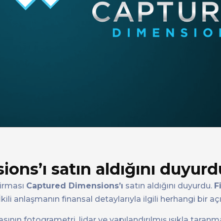
ons’ı satın aldığını duyurd
firması
Captured Dimensions’ı
satın aldığını duyurdu.
F
İkili anlaşmanın finansal detaylarıyla ilgili herhangi bir 
ının fotogrametri, lidar ve yapılandırılmış ışıkla taran