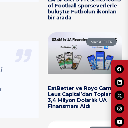
of Football sporseverlerle
buluştu: Futbolun ikonları
bir arada
MAKALELER
i
EatBetter ve Royo Games,
ı
Leus Capital’dan Toplam
3,4 Milyon Dolarlık UA
Finansmanı Aldı